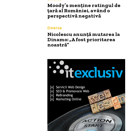
Moody’s menține ratingul de
țară al României, având o
perspectivă negativă
Diverse
Nicolescu anunță mutarea la
Dinamo: „A fost prioritarea
noastră”