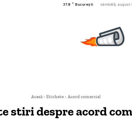
C
37.8
București
sâmbătă, august 
Acasă
Etichete
Acord comercial
te stiri despre
acord com