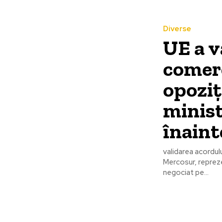
Diverse
UE a v
comerc
opoziț
minist
înaint
validarea acordul
Mercosur, reprez
negociat pe...