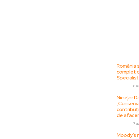
Bun venit la
Ultime
ZorideRomania.ro !
România se
complet da
ZorideRomania.ro un site de știri / blog de
Specialiști
noutăți, dedicat diseminării de informații
DIVERSE
8 a
și actualități. Acesta oferă articole,
reportaje și analize pe teme diverse, de la
Nicușor Da
„Conserva
evenimente curente la subiecte specifice
contribuții
de interes. Este un spațiu digital pentru
de afacer
informare și educație. Contactati-ne
DIVERSE
7 a
oricand la adresa:
contact@zorideromania.ro
Moody’s m