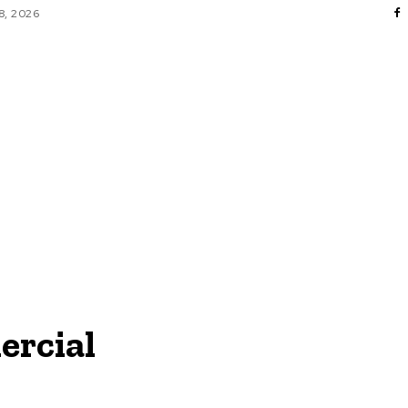
8, 2026
AFACERI / INDUSTRII
CULTURA / ENTERTAINMENT
DIVERSE
HOME & DECO
SANATATE / HOBBY
TECH
ercial