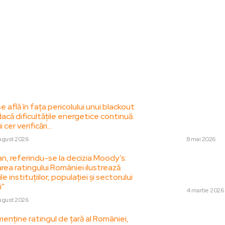
le postari:
Stiri popul
 află în fața pericolului unui blackout
Gheorghe Hagi „ș
că dificultățile energetice continuă.
României! A făcut 
i cer verificări…
mari surprize
ugust 2026
DIVERSE
8 mai 2026
n, referindu-se la decizia Moody’s:
Cine a lovit școala
rea ratingului României ilustrează
o instalație a Găr
le instituțiilor, populației și sectorului
Informații…
i”
DIVERSE
4 martie 2026
ugust 2026
Cel mai admirat po
enține ratingul de țară al României,
perioade se bazea