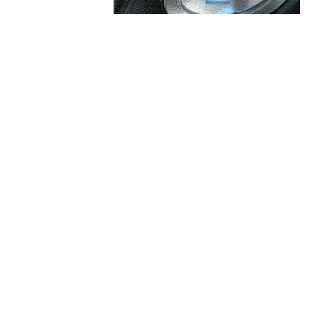
are:
Categorii:
ochează” selecționata
publică lista convocărilor:
Afaceri si Industrii
Cultura si Entertainment
Diverse
 de fete din Iran, aflată lângă
Home & Deco
zilor Revoluționare?
Sanatate / Hobby
Tech
litician global al acestei
ză pe conceptele lui Nicușor