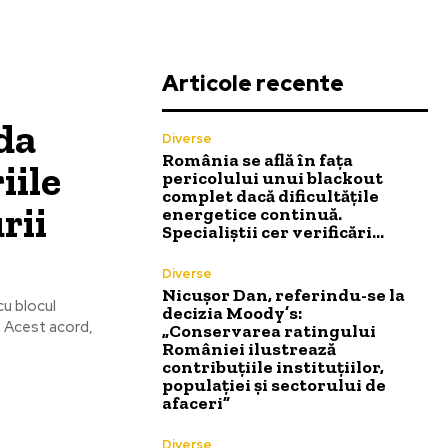
Articole recente
da
Diverse
România se află în fața
iile
pericolului unui blackout
complet dacă dificultățile
rii
energetice continuă.
Specialiștii cer verificări…
Diverse
Nicușor Dan, referindu-se la
cu blocul
decizia Moody’s:
. Acest acord,
„Conservarea ratingului
României ilustrează
contribuțiile instituțiilor,
populației și sectorului de
afaceri”
Diverse