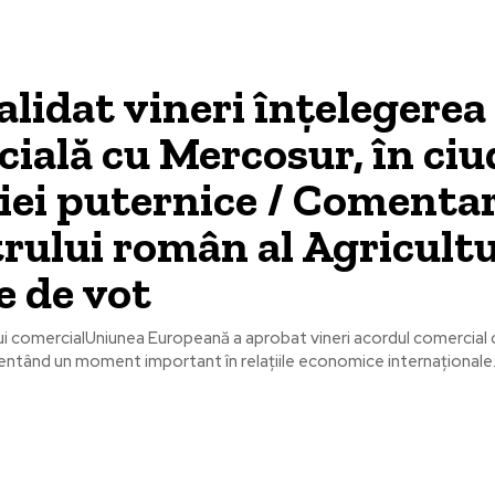
alidat vineri înțelegerea
ială cu Mercosur, în ciu
iei puternice / Comentar
rului român al Agricultu
e de vot
ui comercialUniunea Europeană a aprobat vineri acordul comercial 
entând un moment important în relațiile economice internaționale