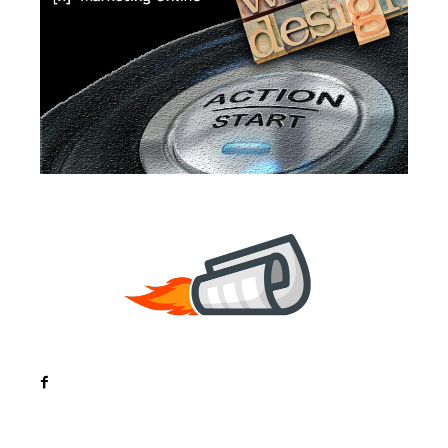
Noutati
Tech
Cultura si Entertainment
Sanatate / Hobby
Home & Deco