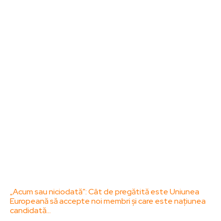
Bun venit la ZorideRomania.ro !
ZorideRomania.ro un site de știri / blog de noutăți,
dedicat diseminării de informații și actualități.
Acesta oferă articole, reportaje și analize pe teme
diverse, de la evenimente curente la subiecte
specifice de interes. Este un spațiu digital pentru
informare și educație. Contactati-ne oricand la
adresa: contact@zorideromania.ro
Politica de Confidentialitate – ZorideRomania.ro
Politica de cookies (GDPR)
Contact
Ultimele postari:
„Acum sau niciodată”: Cât de pregătită este Uniunea
Europeană să accepte noi membri și care este națiunea
candidată…