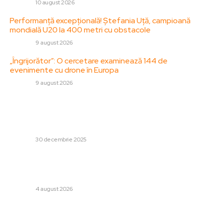
DIVERSE
10 august 2026
Performanță excepțională! Ștefania Uță, campioană
mondială U20 la 400 metri cu obstacole
DIVERSE
9 august 2026
„Îngrijorător”: O cercetare examinează 144 de
evenimente cu drone în Europa
DIVERSE
9 august 2026
Stiri populare:
Nepotul unei foste președinte americane a murit la
vârsta de 35 de ani.
DIVERSE
30 decembrie 2025
„Ne dorim în România sau în Rusia”: Migranții care au ajuns
ilegal în Ceuta declară că intenționează să muncească în
Europa, afirmând că „Marocul...
DIVERSE
4 august 2026
Cum te ajută berberina în gestionarea greutății și
sănătatea metabolică