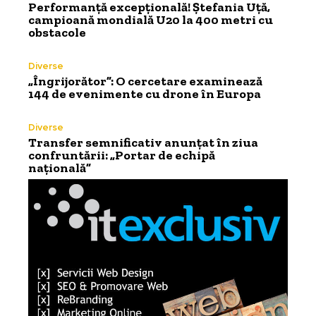
Performanță excepțională! Ștefania Uță,
campioană mondială U20 la 400 metri cu
obstacole
Diverse
„Îngrijorător”: O cercetare examinează
144 de evenimente cu drone în Europa
Diverse
Transfer semnificativ anunțat în ziua
confruntării: „Portar de echipă
națională”