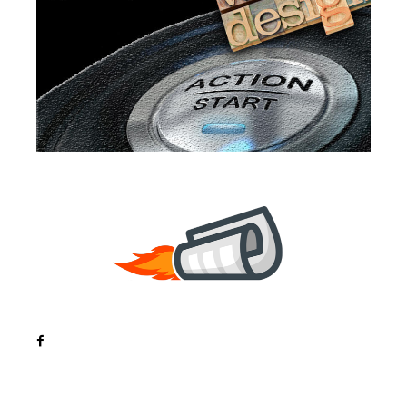
Noutati
Tech
Cultura si Entertainment
Sanatate / Hobby
Home & Deco