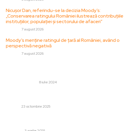
Nicușor Dan, referindu-se la decizia Moody’s:
„Conservarea ratingului României ilustrează contribuțiile
instituțiilor, populației și sectorului de afaceri”
DIVERSE
7 august 2026
Moody’s menține ratingul de țară al României, având o
perspectivă negativă
DIVERSE
7 august 2026
Stiri populare:
Ce înseamnă „non-comedogenic”?
SANATATE / HOBBY
8 iulie 2024
Nemulțumit de scorul înregistrat cu Noah, Mihai Rotaru
și-a făcut calculele: „Vom depăși acest total de puncte”
DIVERSE
23 octombrie 2025
Ce tip de lubrifiere necesită un ceas mecanic și cât de
des?
LIFESTYLE
3 aprilie 2025