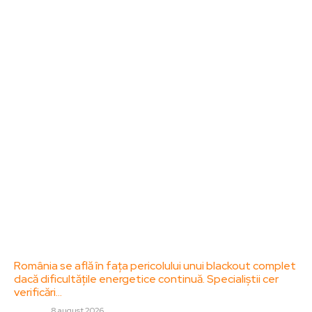
Bun venit la ZorideRomania.ro !
ZorideRomania.ro un site de știri / blog de noutăți,
dedicat diseminării de informații și actualități.
Acesta oferă articole, reportaje și analize pe teme
diverse, de la evenimente curente la subiecte
specifice de interes. Este un spațiu digital pentru
informare și educație. Contactati-ne oricand la
adresa: contact@zorideromania.ro
Politica de Confidentialitate – ZorideRomania.ro
Politica de cookies (GDPR)
Contact
Ultimele postari:
România se află în fața pericolului unui blackout complet
dacă dificultățile energetice continuă. Specialiștii cer
verificări…
DIVERSE
8 august 2026