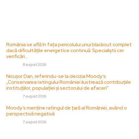
Politica de Confidentialitate – ZorideRomania.ro
Politica de cookies (GDPR)
Contact
Ultimele postari:
România se află în fața pericolului unui blackout complet
dacă dificultățile energetice continuă. Specialiștii cer
verificări…
DIVERSE
8 august 2026
Nicușor Dan, referindu-se la decizia Moody’s:
„Conservarea ratingului României ilustrează contribuțiile
instituțiilor, populației și sectorului de afaceri”
DIVERSE
7 august 2026
Moody’s menține ratingul de țară al României, având o
perspectivă negativă
DIVERSE
7 august 2026
Stiri populare: