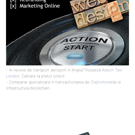
- Ai nevoie de transport aeroport in Anglia? Încearcă
Airport Taxi
London
. Calitate la prețul corect.
- Companie specializata in tranzactionarea de
Criptomonede
si
infrastructura blockchain.