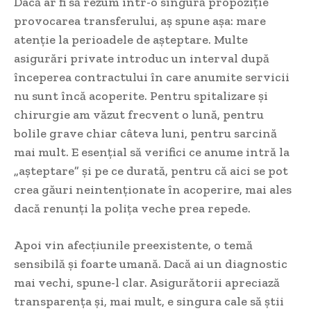
Dacă ar fi să rezum într-o singură propoziție
provocarea transferului, aș spune așa: mare
atenție la perioadele de așteptare. Multe
asigurări private introduc un interval după
începerea contractului în care anumite servicii
nu sunt încă acoperite. Pentru spitalizare și
chirurgie am văzut frecvent o lună, pentru
bolile grave chiar câteva luni, pentru sarcină
mai mult. E esențial să verifici ce anume intră la
„așteptare” și pe ce durată, pentru că aici se pot
crea găuri neintenționate în acoperire, mai ales
dacă renunți la polița veche prea repede.
Apoi vin afecțiunile preexistente, o temă
sensibilă și foarte umană. Dacă ai un diagnostic
mai vechi, spune-l clar. Asigurătorii apreciază
transparența și, mai mult, e singura cale să știi