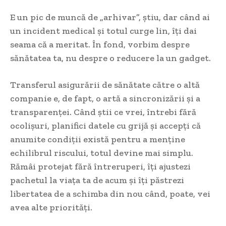
E un pic de muncă de „arhivar”, știu, dar când ai
un incident medical și totul curge lin, îți dai
seama că a meritat. În fond, vorbim despre
sănătatea ta, nu despre o reducere la un gadget.
Transferul asigurării de sănătate către o altă
companie e, de fapt, o artă a sincronizării și a
transparenței. Când știi ce vrei, întrebi fără
ocolișuri, planifici datele cu grijă și accepți că
anumite condiții există pentru a menține
echilibrul riscului, totul devine mai simplu.
Rămâi protejat fără întreruperi, îți ajustezi
pachetul la viața ta de acum și îți păstrezi
libertatea de a schimba din nou când, poate, vei
avea alte priorități.