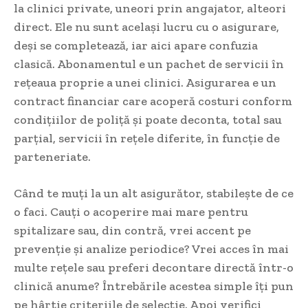
la clinici private, uneori prin angajator, alteori
direct. Ele nu sunt același lucru cu o asigurare,
deși se completează, iar aici apare confuzia
clasică. Abonamentul e un pachet de servicii în
rețeaua proprie a unei clinici. Asigurarea e un
contract financiar care acoperă costuri conform
condițiilor de poliță și poate deconta, total sau
parțial, servicii în rețele diferite, în funcție de
parteneriate.
Când te muți la un alt asigurător, stabilește de ce
o faci. Cauți o acoperire mai mare pentru
spitalizare sau, din contră, vrei accent pe
prevenție și analize periodice? Vrei acces în mai
multe rețele sau preferi decontare directă într-o
clinică anume? Întrebările acestea simple îți pun
pe hârtie criteriile de selecție. Apoi verifici