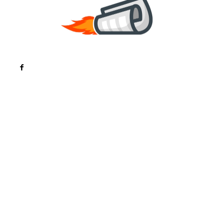
Noutati
Tech
Cultura si Entertainment
Sanatate / Hobby
Home & Deco
Bun venit la ZorideRomania.ro !
ZorideRomania.ro un site de știri / blog de noutăți,
dedicat diseminării de informații și actualități.
Acesta oferă articole, reportaje și analize pe teme
diverse, de la evenimente curente la subiecte
specifice de interes. Este un spațiu digital pentru
informare și educație. Contactati-ne oricand la
adresa: contact@zorideromania.ro