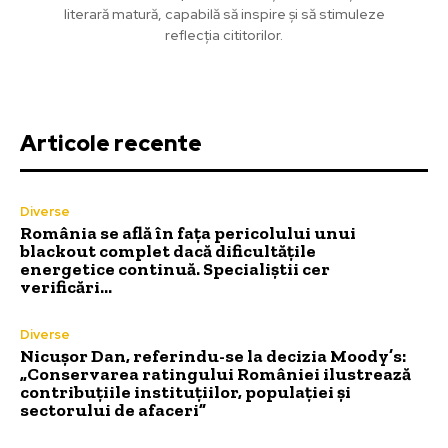
literară matură, capabilă să inspire și să stimuleze
reflecția cititorilor.
Articole recente
Diverse
România se află în fața pericolului unui
blackout complet dacă dificultățile
energetice continuă. Specialiștii cer
verificări…
Diverse
Nicușor Dan, referindu-se la decizia Moody’s:
„Conservarea ratingului României ilustrează
contribuțiile instituțiilor, populației și
sectorului de afaceri”