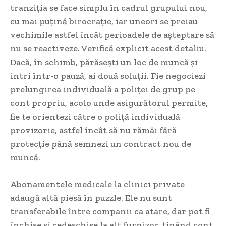
tranziția se face simplu în cadrul grupului nou,
cu mai puțină birocrație, iar uneori se preiau
vechimile astfel încât perioadele de așteptare să
nu se reactiveze. Verifică explicit acest detaliu.
Dacă, în schimb, părăsești un loc de muncă și
intri într-o pauză, ai două soluții. Fie negociezi
prelungirea individuală a poliței de grup pe
cont propriu, acolo unde asigurătorul permite,
fie te orientezi către o poliță individuală
provizorie, astfel încât să nu rămâi fără
protecție până semnezi un contract nou de
muncă.
Abonamentele medicale la clinici private
adaugă altă piesă în puzzle. Ele nu sunt
transferabile între companii ca atare, dar pot fi
închise și redeschise la alt furnizor, ținând cont