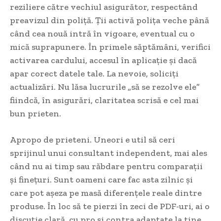
reziliere către vechiul asigurător, respectând
preavizul din poliță. Ții activă polița veche până
când cea nouă intră în vigoare, eventual cu o
mică suprapunere. În primele săptămâni, verifici
activarea cardului, accesul în aplicație și dacă
apar corect datele tale. La nevoie, soliciți
actualizări. Nu lăsa lucrurile „să se rezolve ele”
fiindcă, în asigurări, claritatea scrisă e cel mai
bun prieten.
Apropo de prieteni. Uneori e util să ceri
sprijinul unui consultant independent, mai ales
când nu ai timp sau răbdare pentru comparații
și finețuri. Sunt oameni care fac asta zilnic și
care pot așeza pe masă diferențele reale dintre
produse. În loc să te pierzi în zeci de PDF-uri, ai o
discuție clară, cu pro și contra adaptate la tine.