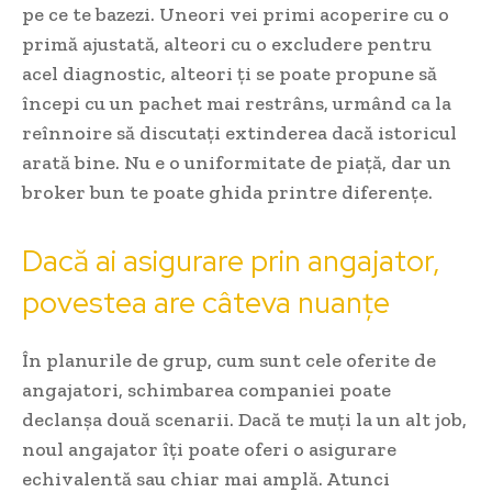
pe ce te bazezi. Uneori vei primi acoperire cu o
primă ajustată, alteori cu o excludere pentru
acel diagnostic, alteori ți se poate propune să
începi cu un pachet mai restrâns, urmând ca la
reînnoire să discutați extinderea dacă istoricul
arată bine. Nu e o uniformitate de piață, dar un
broker bun te poate ghida printre diferențe.
Dacă ai asigurare prin angajator,
povestea are câteva nuanțe
În planurile de grup, cum sunt cele oferite de
angajatori, schimbarea companiei poate
declanșa două scenarii. Dacă te muți la un alt job,
noul angajator îți poate oferi o asigurare
echivalentă sau chiar mai amplă. Atunci