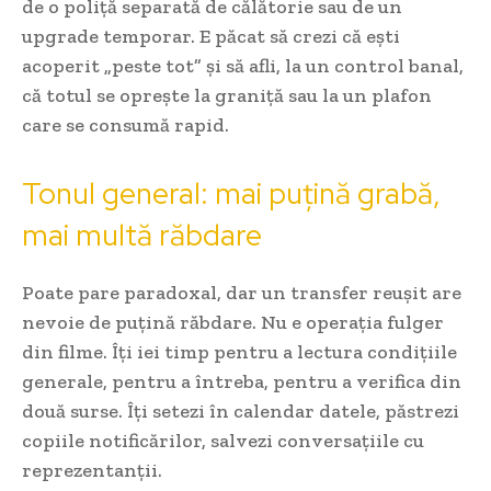
de o poliță separată de călătorie sau de un
upgrade temporar. E păcat să crezi că ești
acoperit „peste tot” și să afli, la un control banal,
că totul se oprește la graniță sau la un plafon
care se consumă rapid.
Tonul general: mai puțină grabă,
mai multă răbdare
Poate pare paradoxal, dar un transfer reușit are
nevoie de puțină răbdare. Nu e operația fulger
din filme. Îți iei timp pentru a lectura condițiile
generale, pentru a întreba, pentru a verifica din
două surse. Îți setezi în calendar datele, păstrezi
copiile notificărilor, salvezi conversațiile cu
reprezentanții.