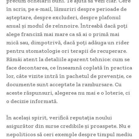
precum ochelarii buni. Te ajută să vezi clar. Cere
în scris, pe e-mail, lămuriri despre perioade de
așteptare, despre excluderi, despre plafonul
anual și modul de reînnoire. Întreabă dacă poți
alege franciză mai mare ca să ai o primă mai
mică sau, dimpotrivă, dacă poți adăuga un rider
pentru stomatologie ori terapii de recuperare.
Rămâi atent la detaliile aparent tehnice: cum se
face decontarea, ce înseamnă coplată în practica
lor, câte vizite intră în pachetul de prevenție, ce
documente sunt acceptate la rambursare. Cu
aceste răspunsuri, alegerea nu mai e o loterie, ci
o decizie informată.
În același spirit, verifică reputația noului
asigurător din surse credibile și proaspete. Nu e
nepoliticos să ceri exemple despre timpul mediu