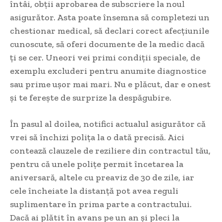
întâi, obții aprobarea de subscriere la noul
asigurător. Asta poate însemna să completezi un
chestionar medical, să declari corect afecțiunile
cunoscute, să oferi documente de la medic dacă
ți se cer. Uneori vei primi condiții speciale, de
exemplu excluderi pentru anumite diagnostice
sau prime ușor mai mari. Nu e plăcut, dar e onest
și te ferește de surprize la despăgubire.
În pasul al doilea, notifici actualul asigurător că
vrei să închizi polița la o dată precisă. Aici
contează clauzele de reziliere din contractul tău,
pentru că unele polițe permit încetarea la
aniversară, altele cu preaviz de 30 de zile, iar
cele încheiate la distanță pot avea reguli
suplimentare în prima parte a contractului.
Dacă ai plătit în avans pe un an și pleci la