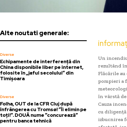
Alte noutati generale:
informaț
Diverse
Un incendiu 
Echipamente de interferență din
rezultând în
China disponibile liber pe internet,
folosite în „jaful secolului” din
Flăcările au
Timișoara
pompieri a f
meteorologi
în vârstă de
Diverse
Folha, OUT de la CFR Cluj după
Cauza incend
înfrângerea cu Tromsø! ”Îi elimin pe
cu diligență
toți!”. DOUĂ nume ”concurează”
izbucnirea f
pentru banca tehnică
afectată, ia