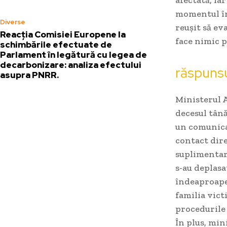
momentul în 
Diverse
reușit să ev
Reacția Comisiei Europene la
face nimic p
schimbările efectuate de
Parlament în legătură cu legea de
decarbonizare: analiza efectului
răspunsu
asupra PNRR.
Ministerul 
decesul tână
un comunicat
contact dire
suplimentare
s-au deplasat
îndeaproape
familia vict
procedurile 
În plus, min