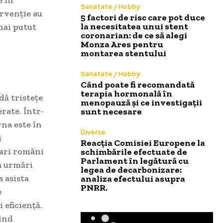
Sanatate / Hobby
ervenție au
5 factori de risc care pot duce
la necesitatea unui stent
 mai putut
coronarian: de ce să alegi
Monza Ares pentru
montarea stentului
Sanatate / Hobby
Când poate fi recomandată
terapia hormonală în
dă tristețe
menopauză și ce investigații
rate. Într-
sunt necesare
na este în
Diverse
i
Reacția Comisiei Europene la
lari români
schimbările efectuate de
Parlament în legătură cu
 a urmări
legea de decarbonizare:
 asista
analiza efectului asupra
PNRR.
e
 eficiență.
iind