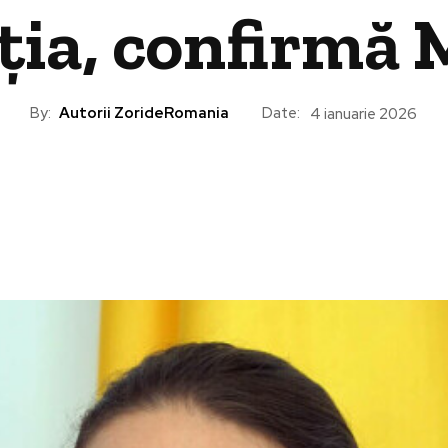
ția, confirmă
By:
Autorii ZorideRomania
Date:
4 ianuarie 2026