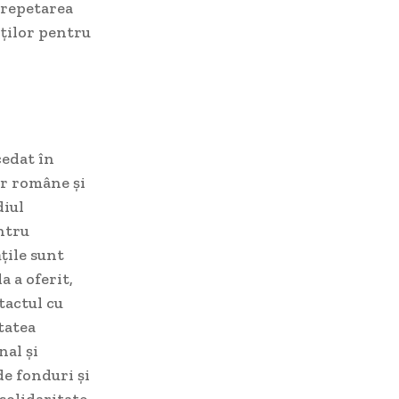
 repetarea
ților pentru
cedat în
or române și
diul
ntru
țile sunt
a a oferit,
tactul cu
itatea
nal și
e fonduri și
solidaritate