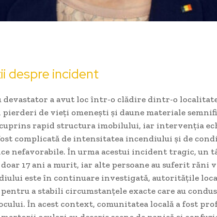
ii despre incident
devastator a avut loc într-o clădire dintr-o localitate
 pierderi de vieți omenești și daune materiale semnifi
 cuprins rapid structura imobilului, iar intervenția ec
ost complicată de intensitatea incendiului și de condi
ce nefavorabile. În urma acestui incident tragic, un 
 doar 17 ani a murit, iar alte persoane au suferit răni v
iului este în continuare investigată, autoritățile loc
 pentru a stabili circumstanțele exacte care au condus
ocului. În acest context, comunitatea locală a fost pr
r martorii oculari au descris scene de panică și confuzi