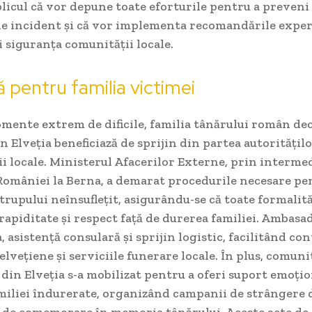
licul că vor depune toate eforturile pentru a preveni
 de incident și că vor implementa recomandările exper
 siguranța comunității locale.
ă pentru familia victimei
mente extrem de dificile, familia tânărului român de
n Elveția beneficiază de sprijin din partea autoritățil
i locale. Ministerul Afacerilor Externe, prin interme
omâniei la Berna, a demarat procedurile necesare pe
trupului neînsuflețit, asigurându-se că toate formalită
 rapiditate și respect față de durerea familiei. Ambasad
 asistență consulară și sprijin logistic, facilitând con
 elvețiene și serviciile funerare locale. În plus, comun
in Elveția s-a mobilizat pentru a oferi suport emoțio
miliei îndurerate, organizând campanii de strângere d
de comemorare în memoria tânărului. Aceste acte de 