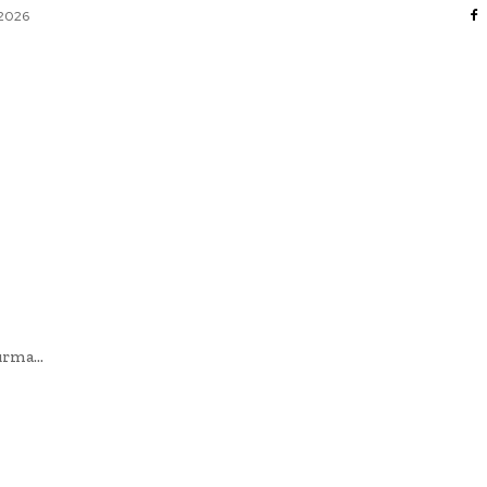
 2026
AFACERI / INDUSTRII
CULTURA / ENTERTAINMENT
DIVERSE
HOME & DECO
SANATATE / HOBBY
TECH
rma...