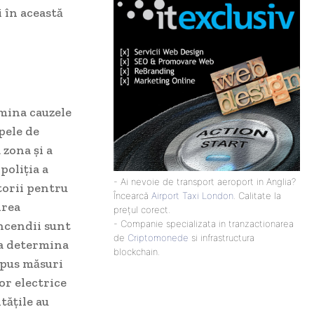
 în această
rmina cauzele
pele de
 zona și a
poliția a
- Ai nevoie de transport aeroport in Anglia?
torii pentru
Încearcă
Airport Taxi London
. Calitate la
irea
prețul corect.
incendii sunt
- Companie specializata in tranzactionarea
de
Criptomonede
si infrastructura
 a determina
blockchain.
mpus măsuri
or electrice
tățile au