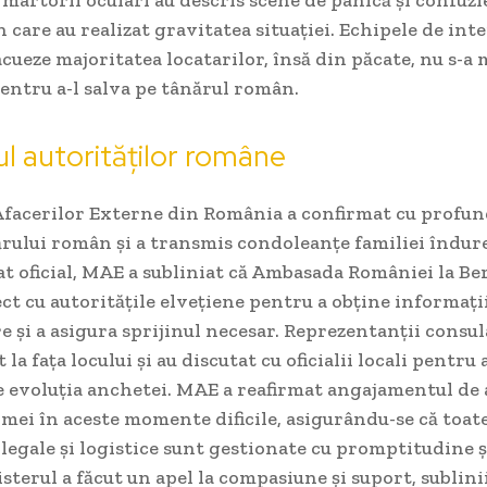
care au realizat gravitatea situației. Echipele de int
acueze majoritatea locatarilor, însă din păcate, nu s-a
entru a-l salva pe tânărul român.
l autorităților române
Afacerilor Externe din România a confirmat cu profun
rului român și a transmis condoleanțe familiei îndure
 oficial, MAE a subliniat că Ambasada României la Ber
ct cu autoritățile elvețiene pentru a obține informați
 și a asigura sprijinul necesar. Reprezentanții consu
 la fața locului și au discutat cu oficialii locali pentru
 evoluția anchetei. MAE a reafirmat angajamentul de a
imei în aceste momente dificile, asigurându-se că toat
legale și logistice sunt gestionate cu promptitudine și
isterul a făcut un apel la compasiune și suport, sublin