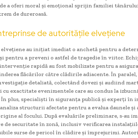
e a oferi moral și emoțional sprijin familiei tânărului
trem de dureroasă.
ntreprinse de autoritățile elvețiene
 elvețiene au inițiat imediat o anchetă pentru a dete
și pentru a preveni o astfel de tragedie în viitor. Echi
intervenție rapidă au fost mobilizate pentru a asigura
nderea flăcărilor către clădirile adiacente. În paralel, 
vestigație detaliată, colectând dovezi și audiind mar
i cu exactitate evenimentele care au condus la izbucn
 În plus, specialiști în siguranța publică și experți în 
 analiza structurii afectate pentru a evalua daunele și
rigine al focului. După evaluările preliminare, s-au i
 de securitate în zonă, inclusiv verificarea instalațiil
osibile surse de pericol în clădire și împrejurimi. Autori