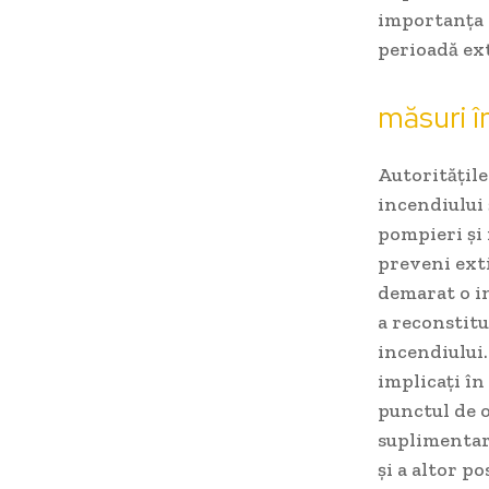
importanța d
perioadă ex
măsuri î
Autoritățile
incendiului 
pompieri și 
preveni exti
demarat o in
a reconstitu
incendiului.
implicați în
punctul de o
suplimentare
și a altor p