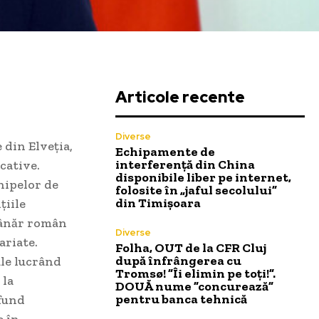
Articole recente
Diverse
 din Elveția,
Echipamente de
interferență din China
cative.
disponibile liber pe internet,
hipelor de
folosite în „jaful secolului”
din Timișoara
țiile
tânăr român
Diverse
ariate.
Folha, OUT de la CFR Cluj
după înfrângerea cu
ale lucrând
Tromsø! ”Îi elimin pe toți!”.
 la
DOUĂ nume ”concurează”
pentru banca tehnică
ofund
e în