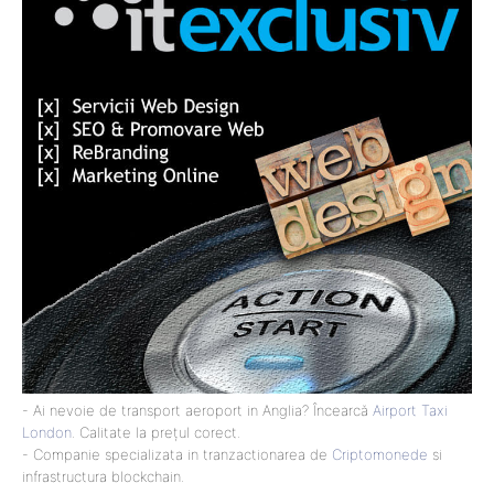
- Ai nevoie de transport aeroport in Anglia? Încearcă
Airport Taxi
London
. Calitate la prețul corect.
- Companie specializata in tranzactionarea de
Criptomonede
si
infrastructura blockchain.