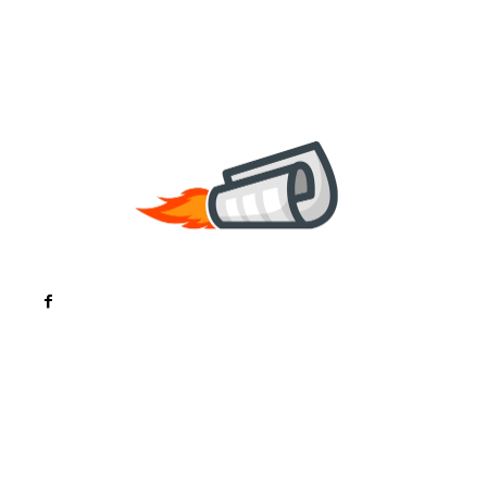
Noutati
Tech
Cultura si Entertainment
Sanatate / Hobby
Home & Deco
Bun venit la ZorideRomania.ro !
ZorideRomania.ro un site de știri / blog de noutăți,
dedicat diseminării de informații și actualități.