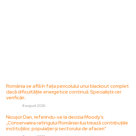
Acesta oferă articole, reportaje și analize pe teme
diverse, de la evenimente curente la subiecte
specifice de interes. Este un spațiu digital pentru
informare și educație. Contactati-ne oricand la
adresa: contact@zorideromania.ro
Politica de Confidentialitate – ZorideRomania.ro
Politica de cookies (GDPR)
Contact
Ultimele postari:
România se află în fața pericolului unui blackout complet
dacă dificultățile energetice continuă. Specialiștii cer
verificări…
DIVERSE
8 august 2026
Nicușor Dan, referindu-se la decizia Moody’s:
„Conservarea ratingului României ilustrează contribuțiile
instituțiilor, populației și sectorului de afaceri”