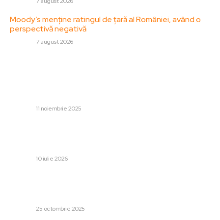
DIVERSE
7 august 2026
Moody’s menține ratingul de țară al României, având o
perspectivă negativă
DIVERSE
7 august 2026
Stiri populare:
Pîslaru: România și-a angajat reforma pensiilor pentru
magistrați prin PNRR; blocarea are un cost de 231
milioane euro
DIVERSE
11 noiembrie 2025
Spania – Belgia 2-1: Mikel Merino a influențat rezultatul
meciului și a dus echipa iberică în semifinalele Cupei
Mondiale, unde îi va înfrunta pe...
DIVERSE
10 iulie 2026
Prim-ministrul Bolojan, fluierat la Satu Mare de Ziua
Armatei: „Sunt familiarizat cu aceste situații, nu am
dificultăți” / Două sancțiuni aplicate de autorități
DIVERSE
25 octombrie 2025