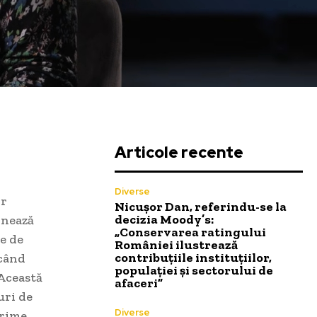
Articole recente
Diverse
or
Nicușor Dan, referindu-se la
decizia Moody’s:
inează
„Conservarea ratingului
e de
României ilustrează
contribuțiile instituțiilor,
ocând
populației și sectorului de
 Această
afaceri”
uri de
Diverse
prime