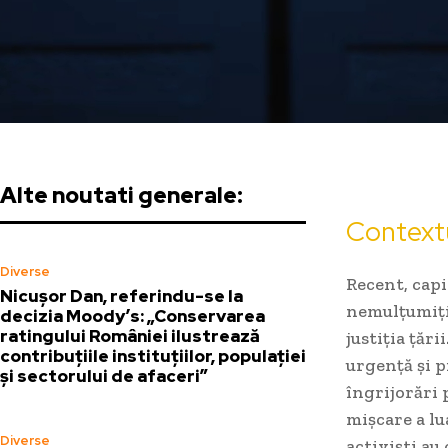
Alte noutati generale:
Contextu
Diverse
Recent, capi
Nicușor Dan, referindu-se la
nemulțumiți 
decizia Moody’s: „Conservarea
ratingului României ilustrează
justiția țăr
contribuțiile instituțiilor, populației
urgență și p
și sectorului de afaceri”
îngrijorări 
mișcare a lu
Diverse
activiști au