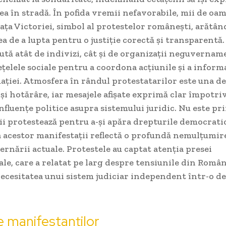
 în stradă. În pofida vremii nefavorabile, mii de oam
ața Victoriei, simbol al protestelor românești, arătân
 de a lupta pentru o justiție corectă și transparentă.
nută atât de indivizi, cât și de organizații neguvernam
rețelele sociale pentru a coordona acțiunile și a infor
uației. Atmosfera în rândul protestatarilor este una de
 și hotărâre, iar mesajele afișate exprimă clar împotriv
influențe politice asupra sistemului juridic. Nu este pr
i protestează pentru a-și apăra drepturile democratic
 acestor manifestații reflectă o profundă nemulțumire
ernării actuale. Protestele au captat atenția presei
le, care a relatat pe larg despre tensiunile din Român
necesitatea unui sistem judiciar independent într-o d
e manifestanților