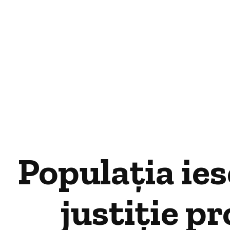
Populația ies
justiție p