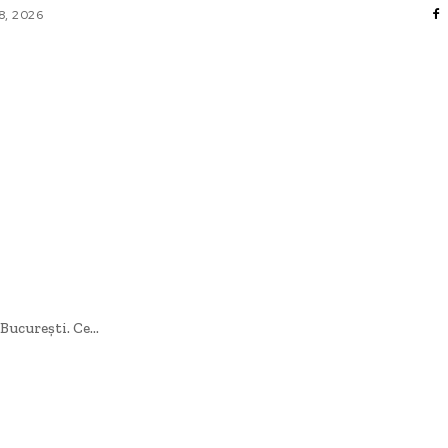
8, 2026
AFACERI / INDUSTRII
CULTURA / ENTERTAINMENT
DIVERSE
HOME & DECO
SANATATE / HOBBY
TECH
ucurești. Ce...