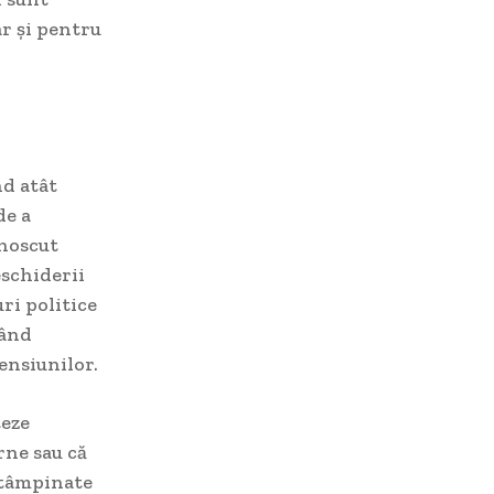
ar și pentru
nd atât
de a
unoscut
eschiderii
uri politice
uând
tensiunilor.
teze
rne sau că
întâmpinate