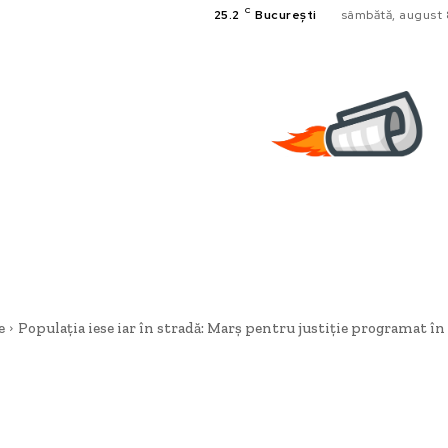
C
25.2
București
sâmbătă, august 
e
Populația iese iar în stradă: Marș pentru justiție programat în B