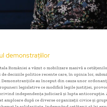
l demonstrațiilor
tala României a văzut o mobilizare masivă a cetățenil
de deciziile politice recente care, în opinia lor, subm
ii. Demonstranțiile au început din cauza unor ordonanț
ropuneri legislative ce modifică legile justiției, prov
privind independența judiciară și lupta anticorupție.
at amploare după ce diverse organizații civice și grup
 chemat la solidaritate, îndemnând cetățenii să își ex