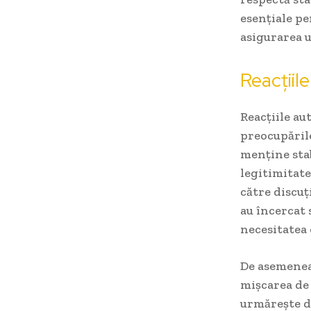
esențiale pe
asigurarea 
Reacțiile
Reacțiile au
preocupările
menține sta
legitimitate
către discuț
au încercat
necesitatea 
De asemenea,
mișcarea de 
urmărește de