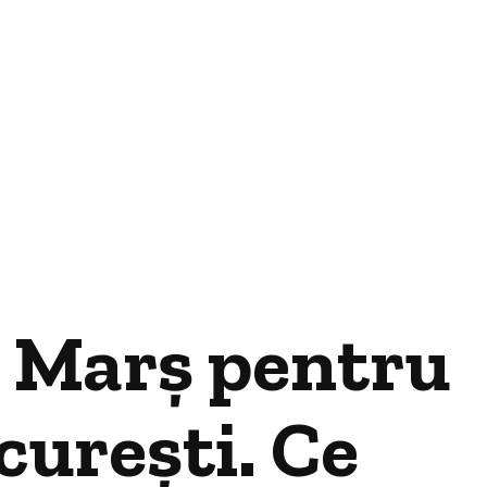
ă: Marș pentru
curești. Ce