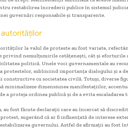
ntru restabilirea încrederii publice în sistemul judici
unei guvernări responsabile și transparente.
 autorităților
torităților la valul de proteste au fost variate, refectâ
 privind nemulțumirile cetățenești, cât și eforturile 
bilitatea politică. Unele voci guvernamentale au rec
a protestelor, subliniind importanța dialogului și a d
ii constructive cu societatea civilă. Totuși, diverse fig
 să minimalizeze dimensiunea manifestațiilor, accent
de a proteja ordinea publică și de a evita escaladarea 
 au fost făcute declarații care au încercat să discredi
protest, sugerând că ar fi influențată de interese exte
stabilizarea guvernului. Astfel de afirmații au fost 