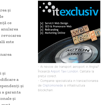
rea și
le
nță ce
r anularea
i revocarea
ală este
onarea
- Ai nevoie de transport aeroport in Anglia?
Încearcă
Airport Taxi London
. Calitate la
 și
prețul corect.
dificare a
- Companie specializata in tranzactionarea
dependenți și
de
Criptomonede
si infrastructura
blockchain.
u a garanta
onale și
i sunt