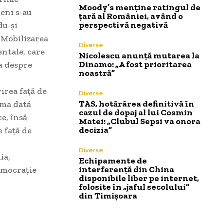
Moody’s menține ratingul de
eni s-au
țară al României, având o
perspectivă negativă
du-și
 Mobilizarea
Diverse
entale, care
Nicolescu anunță mutarea la
Dinamo: „A fost prioritarea
ma despre
noastră”
irea față de
Diverse
TAS, hotărârea definitivă în
ima dată
cazul de dopaj al lui Cosmin
e, însă
Matei: „Clubul Sepsi va onora
decizia”
 față de
Diverse
ia,
Echipamente de
interferență din China
emocrație
disponibile liber pe internet,
folosite în „jaful secolului”
din Timișoara