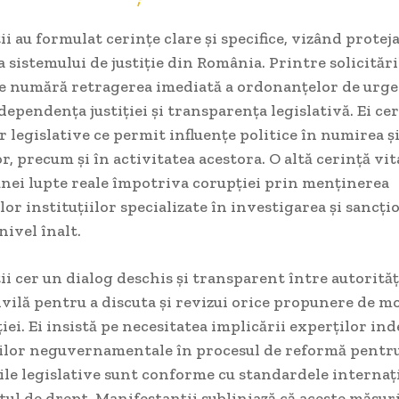
i au formulat cerințe clare și specifice, vizând proteja
 sistemului de justiție din România. Printre solicitări
se numără retragerea imediată a ordonanțelor de urge
dependența justiției și transparența legislativă. Ei ce
 legislative ce permit influențe politice în numirea ș
r, precum și în activitatea acestora. O altă cerință vit
unei lupte reale împotriva corupției prin menținerea
or instituțiilor specializate în investigarea și sancți
nivel înalt.
i cer un dialog deschis și transparent între autorități
ivilă pentru a discuta și revizui orice propunere de mo
iției. Ei insistă pe necesitatea implicării experților in
iilor neguvernamentale în procesul de reformă pentr
le legislative sunt conforme cu standardele internați
tul de drept. Manifestanții subliniază că aceste măsur