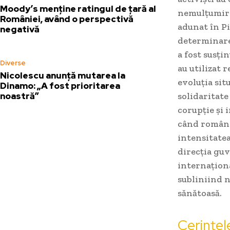
Moody’s menține ratingul de țară al
nemulțumirea
României, având o perspectivă
adunat în Pi
negativă
determinarea
a fost susți
Diverse
au utilizat 
Nicolescu anunță mutarea la
evoluția sit
Dinamo: „A fost prioritarea
noastră”
solidaritate
corupție și 
când români
intensitatea
direcția guv
internaționa
subliniind 
sănătoasă.
Cerințel