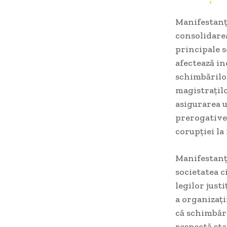
Manifestanți
consolidarea
principale 
afectează in
schimbărilor
magistrațilo
asigurarea 
prerogativel
corupției la 
Manifestanți
societatea c
legilor just
a organizaț
că schimbări
respectă sta