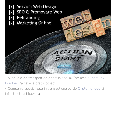
- Ai nevoie de transport aeroport in Anglia? Încearcă
Airport Taxi
London
. Calitate la prețul corect.
- Companie specializata in tranzactionarea de
Criptomonede
si
infrastructura blockchain.