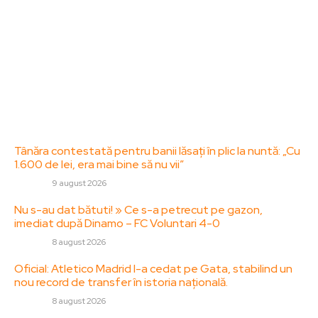
informare și educație. Contactati-ne oricand la
adresa: contact@zorideromania.ro
Politica de Confidentialitate – ZorideRomania.ro
Politica de cookies (GDPR)
Contact
Ultimele postari:
Tânăra contestată pentru banii lăsați în plic la nuntă: „Cu
1.600 de lei, era mai bine să nu vii”
DIVERSE
9 august 2026
Nu s-au dat bătuti! » Ce s-a petrecut pe gazon,
imediat după Dinamo – FC Voluntari 4-0
DIVERSE
8 august 2026
Oficial: Atletico Madrid l-a cedat pe Gata, stabilind un
nou record de transfer în istoria națională.
DIVERSE
8 august 2026