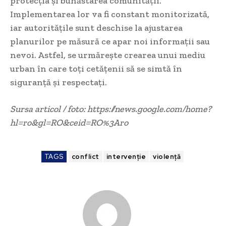
protecția și bunăstarea comunității.
Implementarea lor va fi constant monitorizată,
iar autoritățile sunt deschise la ajustarea
planurilor pe măsură ce apar noi informații sau
nevoi. Astfel, se urmărește crearea unui mediu
urban în care toți cetățenii să se simtă în
siguranță și respectați.
Sursa articol / foto: https://news.google.com/home?
hl=ro&gl=RO&ceid=RO%3Aro
TAGS
conflict
intervenție
violență