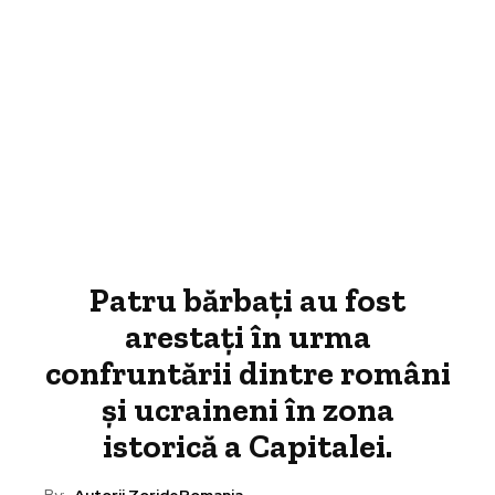
Patru bărbați au fost
arestați în urma
confruntării dintre români
și ucraineni în zona
istorică a Capitalei.
By:
Autorii ZorideRomania