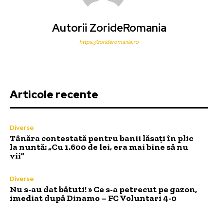
Autorii ZorideRomania
https://zorideromania.ro
Articole recente
Diverse
Tânăra contestată pentru banii lăsați în plic
la nuntă: „Cu 1.600 de lei, era mai bine să nu
vii”
Diverse
Nu s-au dat bătuti! » Ce s-a petrecut pe gazon,
imediat după Dinamo – FC Voluntari 4-0