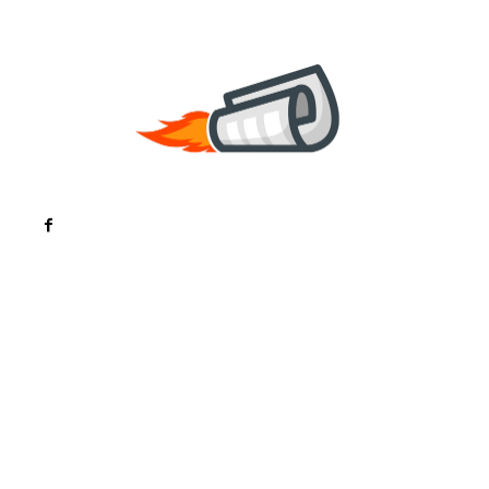
Noutati
Tech
Cultura si Entertainment
Sanatate / Hobby
Home & Deco
Bun venit la ZorideRomania.ro !
ZorideRomania.ro un site de știri / blog de noutăți,
dedicat diseminării de informații și actualități.
Acesta oferă articole, reportaje și analize pe teme
diverse, de la evenimente curente la subiecte
specifice de interes. Este un spațiu digital pentru