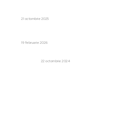
Actualizare – Coaliția de guvernământ a decis să
desfășoare alegerile locale parțiale pe 7 decembrie /
Referendum privind pensiile speciale în aceeași zi
DIVERSE
21 octombrie 2025
Reacția lui Nicușor Dan la desemnarea sa de către
Donald Trump ca „premier al României”
DIVERSE
19 februarie 2026
Ce este o rețea de asigurare de sănătate?
AFACERI SI INDUSTRII
22 octombrie 2024
Categorii:
Afaceri si Industrii
Cultura si Entertainment
Diverse
Home & Deco
Sanatate / Hobby