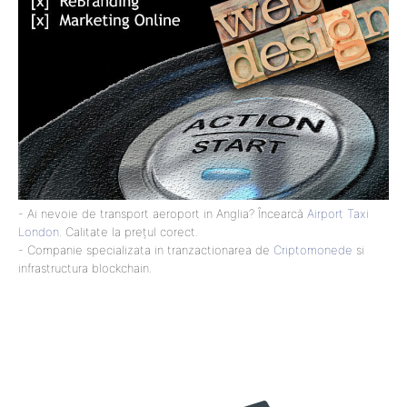
- Ai nevoie de transport aeroport in Anglia? Încearcă
Airport Taxi
London
. Calitate la prețul corect.
- Companie specializata in tranzactionarea de
Criptomonede
si
infrastructura blockchain.