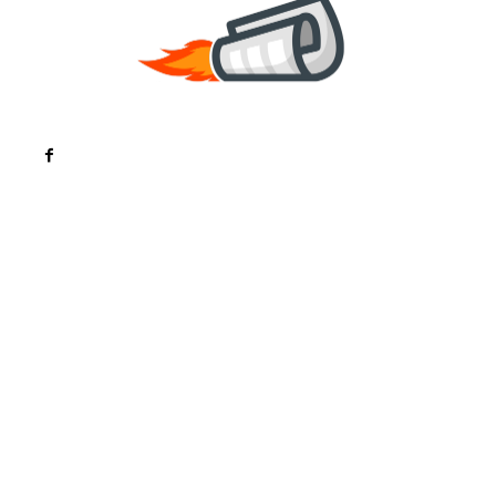
Noutati
Tech
Cultura si Entertainment
Sanatate / Hobby
Home & Deco
Bun venit la ZorideRomania.ro !
ZorideRomania.ro un site de știri / blog de noutăți,
dedicat diseminării de informații și actualități.
Acesta oferă articole, reportaje și analize pe teme
diverse, de la evenimente curente la subiecte
specifice de interes. Este un spațiu digital pentru
informare și educație. Contactati-ne oricand la
adresa: contact@zorideromania.ro