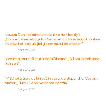
Politica de Confidentialitate – ZorideRomania.ro
Politica de cookies (GDPR)
Contact
Ultimele postari:
Nicușor Dan, referindu-se la decizia Moody’s:
„Conservarea ratingului României ilustrează contribuțiile
instituțiilor, populației și sectorului de afaceri”
DIVERSE
7 august 2026
Nicolescu anunță mutarea la Dinamo: „A fost prioritarea
noastră”
DIVERSE
7 august 2026
TAS, hotărârea definitivă în cazul de dopaj al lui Cosmin
Matei: „Clubul Sepsi va onora decizia”
DIVERSE
7 august 2026
Stiri populare: