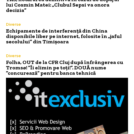
lui Cosmin Matei: „Clubul Sepsi va onora
decizia”
Diverse
Echipamente de interferență din China
disponibile liber pe internet, folosite în „jaful
secolului” din Timișoara
Diverse
Folha, OUT de la CFR Cluj după înfrângerea cu
Tromsø! ”Îi elimin pe toți!”. DOUĂ nume
”concurează” pentru banca tehnică