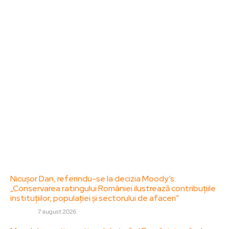
Bun venit la ZorideRomania.ro !
ZorideRomania.ro un site de știri / blog de noutăți,
dedicat diseminării de informații și actualități.
Acesta oferă articole, reportaje și analize pe teme
diverse, de la evenimente curente la subiecte
specifice de interes. Este un spațiu digital pentru
informare și educație. Contactati-ne oricand la
adresa: contact@zorideromania.ro
Politica de Confidentialitate – ZorideRomania.ro
Politica de cookies (GDPR)
Contact
Ultimele postari:
Nicușor Dan, referindu-se la decizia Moody’s:
„Conservarea ratingului României ilustrează contribuțiile
instituțiilor, populației și sectorului de afaceri”
DIVERSE
7 august 2026