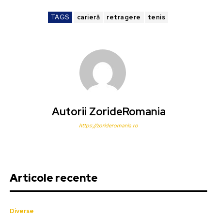
TAGS
carieră
retragere
tenis
Autorii ZorideRomania
https://zorideromania.ro
Articole recente
Diverse