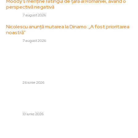
Moody’s menține ratingul de țară al României, având o
perspectivă negativă
DIVERSE
7 august 2026
Nicolescu anunță mutarea la Dinamo: „A fost prioritarea
noastră”
DIVERSE
7 august 2026
Stiri populare:
Gigi Becali, supărat pe Florin Tănase: „Nu mă așteptam
la o astfel de situație! Nici măcar «la mulți ani» nu mi-a
urat”
DIVERSE
26 iunie 2026
„Jocurile Foamei” în România: ce îi împinge pe români să
caute cu frenezie în magazine după creșterea
vertiginoasă a prețurilor
DIVERSE
13 iunie 2026
Paza personală pentru antreprenori: 9 situații în care
devine o necesitate, nu un lux