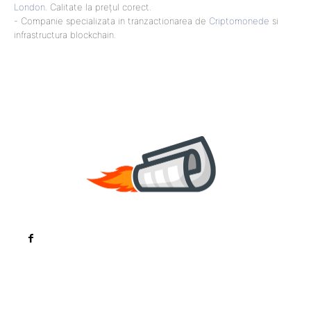
London
. Calitate la prețul corect.
- Companie specializata in tranzactionarea de
Criptomonede
si
infrastructura blockchain.
Noutati
Tech
Cultura si Entertainment
Sanatate / Hobby
Home & Deco