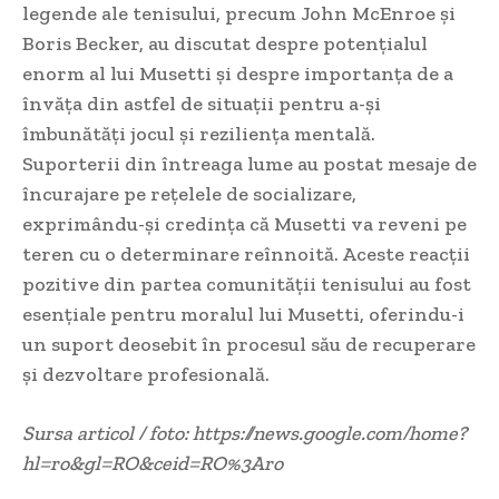
legende ale tenisului, precum John McEnroe și
Boris Becker, au discutat despre potențialul
enorm al lui Musetti și despre importanța de a
învăța din astfel de situații pentru a-și
îmbunătăți jocul și reziliența mentală.
Suporterii din întreaga lume au postat mesaje de
încurajare pe rețelele de socializare,
exprimându-și credința că Musetti va reveni pe
teren cu o determinare reînnoită. Aceste reacții
pozitive din partea comunității tenisului au fost
esențiale pentru moralul lui Musetti, oferindu-i
un suport deosebit în procesul său de recuperare
și dezvoltare profesională.
Sursa articol / foto: https://news.google.com/home?
hl=ro&gl=RO&ceid=RO%3Aro