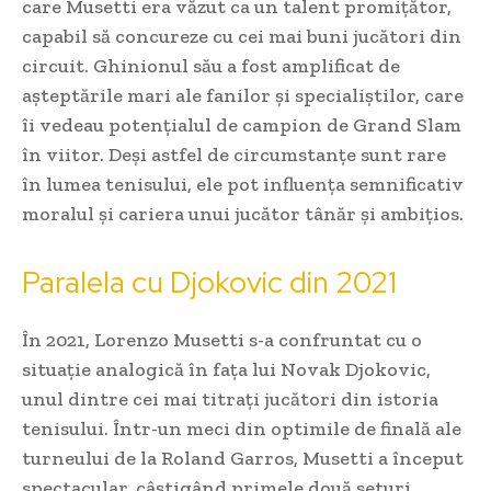
care Musetti era văzut ca un talent promițător,
capabil să concureze cu cei mai buni jucători din
circuit. Ghinionul său a fost amplificat de
așteptările mari ale fanilor și specialiștilor, care
îi vedeau potențialul de campion de Grand Slam
în viitor. Deși astfel de circumstanțe sunt rare
în lumea tenisului, ele pot influența semnificativ
moralul și cariera unui jucător tânăr și ambițios.
Paralela cu Djokovic din 2021
În 2021, Lorenzo Musetti s-a confruntat cu o
situație analogică în fața lui Novak Djokovic,
unul dintre cei mai titrați jucători din istoria
tenisului. Într-un meci din optimile de finală ale
turneului de la Roland Garros, Musetti a început
spectacular, câștigând primele două seturi