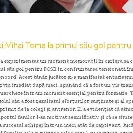
lui Mihai Toma la primul său gol pentr
a experimentat un moment memorabil în cariera sa c
mul său gol pentru FCSB în confruntarea tensionată î
noord. Acest tânăr jucător și-a manifestat entuziasmu
rviu imediat după meci, spunând că a fost un vis tra
ă marcheze într-un moment esențial pentru formație. 
olul său a fost rezultatul eforturilor susținute și al sp
rimit de la colegi și antrenor. El a evidențiat că atm
uportul fanilor l-au motivat semnificativ și că se simt
a succesul echipei într-un meci atât de captivant. Juc
l familiei sale și tuturor celor care l-au susținut, pro