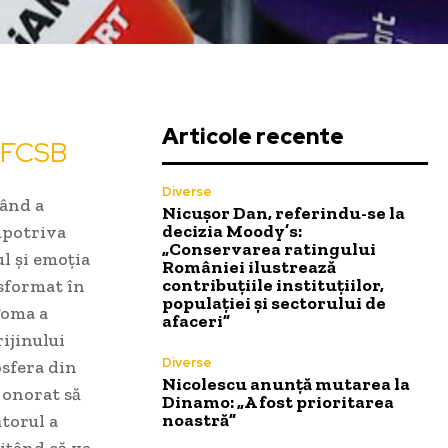
Articole recente
u FCSB
Diverse
ând a
Nicușor Dan, referindu-se la
decizia Moody’s:
mpotriva
„Conservarea ratingului
l și emoția
României ilustrează
contribuțiile instituțiilor,
nsformat în
populației și sectorului de
Toma a
afaceri”
rijinului
Diverse
osfera din
Nicolescu anunță mutarea la
e onorat să
Dinamo: „A fost prioritarea
noastră”
ătorul a
mițând că va