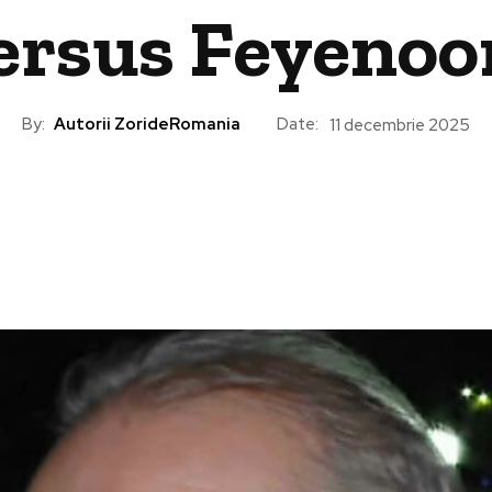
ersus Feyenoo
By:
Autorii ZorideRomania
Date:
11 decembrie 2025