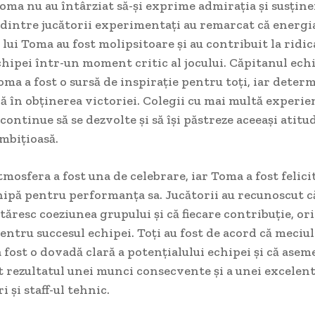
Toma nu au întârziat să-și exprime admirația și susține
 dintre jucătorii experimentați au remarcat că energia
lui Toma au fost molipsitoare și au contribuit la ridi
hipei într-un moment critic al jocului. Căpitanul echi
oma a fost o sursă de inspirație pentru toți, iar deter
lă în obținerea victoriei. Colegii cu mai multă experie
 continue să se dezvolte și să își păstreze aceeași atitu
ambițioasă.
atmosfera a fost una de celebrare, iar Toma a fost felici
ipă pentru performanța sa. Jucătorii au recunoscut că
resc coeziunea grupului și că fiecare contribuție, ori
pentru succesul echipei. Toți au fost de acord că meciu
fost o dovadă clară a potențialului echipei și că ase
t rezultatul unei munci consecvente și a unei excelen
i și staff-ul tehnic.