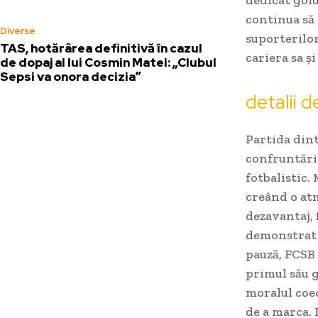
continua să
Diverse
suporterilo
TAS, hotărârea definitivă în cazul
cariera sa și
de dopaj al lui Cosmin Matei: „Clubul
Sepsi va onora decizia”
detalii 
Partida dint
confruntări 
fotbalistic.
creând o atm
dezavantaj, 
demonstrat 
pauză, FCSB 
primul său g
moralul coec
de a marca. 