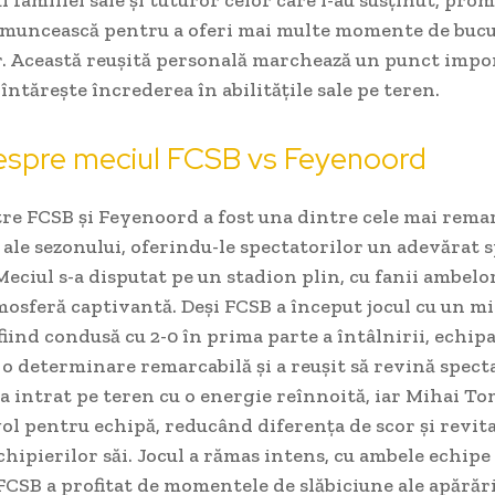
 muncească pentru a oferi mai multe momente de bucu
r. Această reușită personală marchează un punct impo
 întărește încrederea în abilitățile sale pe teren.
despre meciul FCSB vs Feyenoord
re FCSB și Feyenoord a fost una dintre cele mai rema
ale sezonului, oferindu-le spectatorilor un adevărat 
 Meciul s-a disputat pe un stadion plin, cu fanii ambelo
osferă captivantă. Deși FCSB a început jocul cu un mi
fiind condusă cu 2-0 în prima parte a întâlnirii, echipa
o determinare remarcabilă și a reușit să revină spect
a intrat pe teren cu o energie reînnoită, iar Mihai T
ol pentru echipă, reducând diferența de scor și revit
hipierilor săi. Jocul a rămas intens, cu ambele echip
FCSB a profitat de momentele de slăbiciune ale apărări