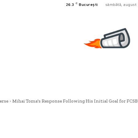
C
26.3
București
sâmbătă, august 
erse
Mihai Toma's Response Following His Initial Goal for FCSB i