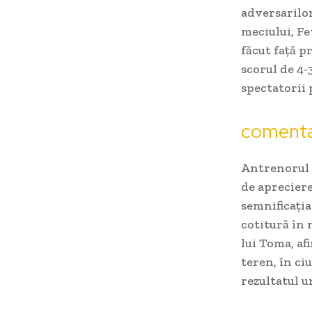
adversarilor
meciului, Fe
făcut față p
scorul de 4-
spectatorii 
comentar
Antrenorul F
de apreciere
semnificația
cotitură în
lui Toma, a
teren, în ciu
rezultatul u