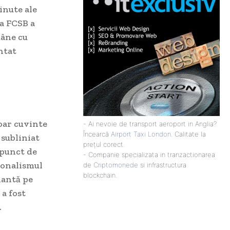
inute ale
 a FCSB a
mâne cu
ântat
oar cuvinte
- Ai nevoie de transport aeroport in Anglia?
Încearcă
Airport Taxi London
. Calitate la
 subliniat
prețul corect.
 punct de
- Companie specializata in tranzactionarea
ionalismul
de
Criptomonede
si infrastructura
blockchain.
nantă pe
 a fost
.