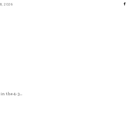
8, 2026
AFACERI / INDUSTRII
CULTURA / ENTERTAINMENT
DIVERSE
HOME & DECO
SANATATE / HOBBY
TECH
n the 4-3...