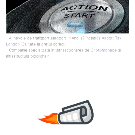
- Ai nevoie de transport aeroport in Anglia? Încearcă
Airport Taxi
London
. Calitate la prețul corect.
- Companie specializata in tranzactionarea de
Criptomonede
si
infrastructura blockchain.