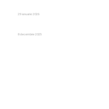
pierderii miliardelor în împrumuturi oferite firmelor.
Ciolacu: „Este o nedreptate”
DIVERSE
29 ianuarie 2026
„Nu este gata”: Trump îl acuză pe Zelenski după
discuțiile intense legate de pacea în Ucraina
DIVERSE
8 decembrie 2025
Categorii:
Afaceri si Industrii
Cultura si Entertainment
Diverse
Home & Deco
Sanatate / Hobby
Tech