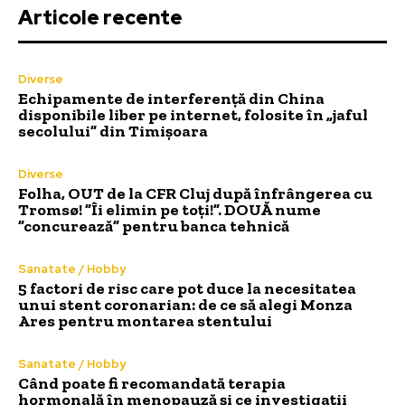
Articole recente
Diverse
Echipamente de interferență din China
disponibile liber pe internet, folosite în „jaful
secolului” din Timișoara
Diverse
Folha, OUT de la CFR Cluj după înfrângerea cu
Tromsø! ”Îi elimin pe toți!”. DOUĂ nume
”concurează” pentru banca tehnică
Sanatate / Hobby
5 factori de risc care pot duce la necesitatea
unui stent coronarian: de ce să alegi Monza
Ares pentru montarea stentului
Sanatate / Hobby
Când poate fi recomandată terapia
hormonală în menopauză și ce investigații