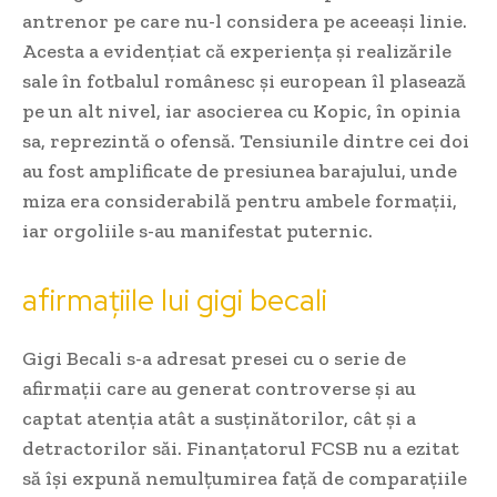
antrenor pe care nu-l considera pe aceeași linie.
Acesta a evidențiat că experiența și realizările
sale în fotbalul românesc și european îl plasează
pe un alt nivel, iar asocierea cu Kopic, în opinia
sa, reprezintă o ofensă. Tensiunile dintre cei doi
au fost amplificate de presiunea barajului, unde
miza era considerabilă pentru ambele formații,
iar orgoliile s-au manifestat puternic.
afirmațiile lui gigi becali
Gigi Becali s-a adresat presei cu o serie de
afirmații care au generat controverse și au
captat atenția atât a susținătorilor, cât și a
detractorilor săi. Finanțatorul FCSB nu a ezitat
să își expună nemulțumirea față de comparațiile