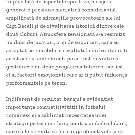
În plus față de aspectele sportive, barajul a
generat o presiune mediatică considerabilă,
amplificată de afirmațiile provocatoare ale lui
Gigi Becali și de rivalitatea istorică dintre cele
două cluburi. Atmosfera tensionată s-a resimțit
nu doar de jucători, ci și de suporteri, care au
așteptat cu nerăbdare rezultatul confruntării. În
acest cadru, ambele echipe au fost nevoite să
gestioneze nu doar pregătirea tehnico-tactică,
ci și factorii emoționali care ar fi putut influența
performanțele pe teren.
Indiferent de rezultat, barajul a evidențiat
importanța competitivității în fotbalul
românesc și a subliniat necesitatea unei
strategii pe termen lung pentru ambele cluburi,
care să le permită să își atingă obiectivele și să