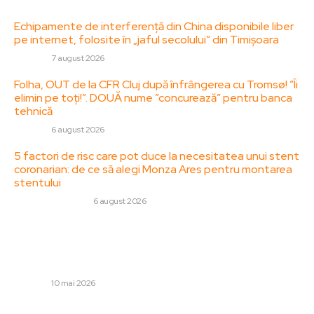
Ultimele postari:
Echipamente de interferență din China disponibile liber
pe internet, folosite în „jaful secolului” din Timișoara
DIVERSE
7 august 2026
Folha, OUT de la CFR Cluj după înfrângerea cu Tromsø! ”Îi
elimin pe toți!”. DOUĂ nume ”concurează” pentru banca
tehnică
DIVERSE
6 august 2026
5 factori de risc care pot duce la necesitatea unui stent
coronarian: de ce să alegi Monza Ares pentru montarea
stentului
SANATATE / HOBBY
6 august 2026
Stiri populare:
GSP: Dinamo – FC Argeș 2-1 » Corijenți + Cei 3 fotbaliști
fundamentali
DIVERSE
10 mai 2026
Eximbank informează guvernele cu privire la pericolul