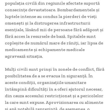
populația civilă din regiunile afectate suportă
consecințe devastatoare. Bombardamentele și
luptele intense au condus la pierderi de vieți
omenești și la distrugerea infrastructurii
esențiale, lăsând mii de persoane fără adăpost și
fără acces la resursele de bază. Spitalele sunt
copleșite de numărul mare de răniți, iar lipsa de
medicamente și echipamente medicale
agravează situația.
Mulți civili sunt prinși în zonele de conflict, fără
posibilitatea de a se evacua în siguranță. În
aceste condiții, organizațiile umanitare
întâmpină dificultăți în a oferi ajutorul necesar,
din cauza accesului restricționat și a pericolelor
la care sunt expuse. Aprovizionarea cu alimente
și apă potabilă reprezintă, de asemenea, o