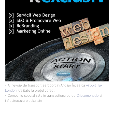
- Ai nevoie de transport aeroport in Anglia? Încearcă
Airport Taxi
London
. Calitate la prețul corect.
- Companie specializata in tranzactionarea de
Criptomonede
si
infrastructura blockchain.