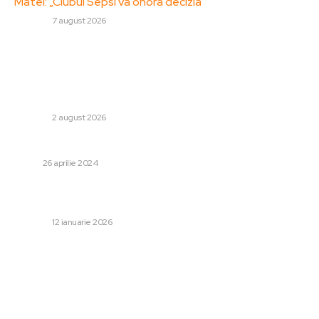
Matei: „Clubul Sepsi va onora decizia”
DIVERSE
7 august 2026
Stiri populare:
Măsuri de urgență în Ungaria ca reacție la criza
energetică: comunicatul lui Peter Magyar pentru
populație.
DIVERSE
2 august 2026
Când este necesare să-ți vopsești mașina
AUTO
26 aprilie 2024
Jaqueline Cristian, succes semnificativ la Adelaide: a
învins jucătoarea clasată pe locul 11 în lume
DIVERSE
12 ianuarie 2026
Categorii:
Afaceri si Industrii
Cultura si Entertainment