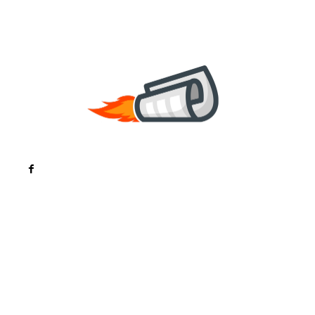
Noutati
Tech
Cultura si Entertainment
Sanatate / Hobby
Home & Deco
Bun venit la ZorideRomania.ro !
ZorideRomania.ro un site de știri / blog de noutăți,
dedicat diseminării de informații și actualități.
Acesta oferă articole, reportaje și analize pe teme
diverse, de la evenimente curente la subiecte