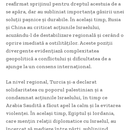
reafirmat sprijinul pentru dreptul acestuia de a
se apăra, dar au subliniat importanța găsirii unei
soluții pașnice și durabile. În același timp, Rusia
și China au criticat acțiunile Israelului,
acuzându-l de destabilizare regională și cerând o
oprire imediată a ostilităților. Aceste poziții
divergente evidențiază complexitatea
geopolitică a conflictului și dificultatea de a
ajunge la un consens internațional.
La nivel regional, Turcia și-a declarat
solidaritatea cu poporul palestinian și a
condamnat acțiunile Israelului, în timp ce
Arabia Saudită a făcut apel la calm și la evitarea
violenței. În același timp, Egiptul și Iordania,
care mențin relații diplomatice cu Israelul, au
încercat să medieze între părți, subliniind