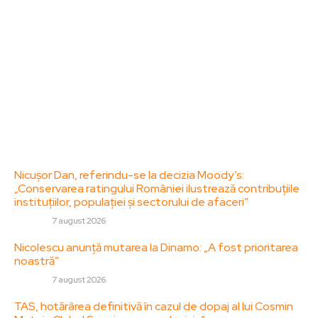
specifice de interes. Este un spațiu digital pentru
informare și educație. Contactati-ne oricand la
adresa: contact@zorideromania.ro
Politica de Confidentialitate – ZorideRomania.ro
Politica de cookies (GDPR)
Contact
Ultimele postari:
Nicușor Dan, referindu-se la decizia Moody’s:
„Conservarea ratingului României ilustrează contribuțiile
instituțiilor, populației și sectorului de afaceri”
DIVERSE
7 august 2026
Nicolescu anunță mutarea la Dinamo: „A fost prioritarea
noastră”
DIVERSE
7 august 2026
TAS, hotărârea definitivă în cazul de dopaj al lui Cosmin