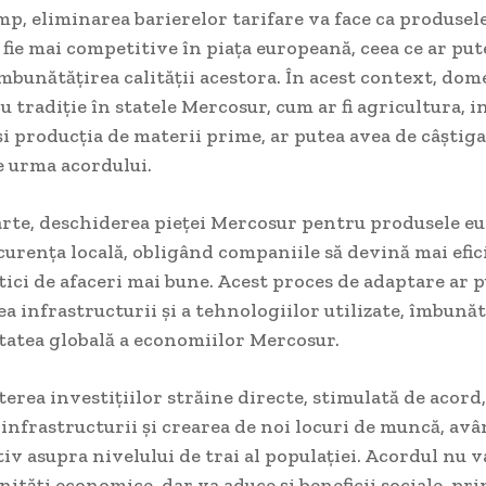
imp, eliminarea barierelor tarifare va face ca produsel
fie mai competitive în piața europeană, ceea ce ar put
îmbunătățirea calității acestora. În acest context, dom
 tradiție în statele Mercosur, cum ar fi agricultura, i
i producția de materii prime, ar putea avea de câștig
e urma acordului.
parte, deschiderea pieței Mercosur pentru produsele e
urența locală, obligând companiile să devină mai efici
ici de afaceri mai bune. Acest proces de adaptare ar p
 infrastructurii și a tehnologiilor utilizate, îmbunăt
tatea globală a economiilor Mercosur.
șterea investițiilor străine directe, stimulată de acord,
infrastructurii și crearea de noi locuri de muncă, av
iv asupra nivelului de trai al populației. Acordul nu 
ități economice, dar va aduce și beneficii sociale, pri