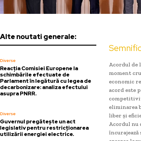
Alte noutati generale:
Semnific
Diverse
Acordul de 
Reacția Comisiei Europene la
moment cruc
schimbările efectuate de
Parlament în legătură cu legea de
economic re
decarbonizare: analiza efectului
acord este 
asupra PNRR.
competitivi
eliminarea b
Diverse
liber și efi
Guvernul pregătește un act
Acordul nu d
legislativ pentru restricționarea
încurajează 
utilizării energiei electrice.
crearea locu