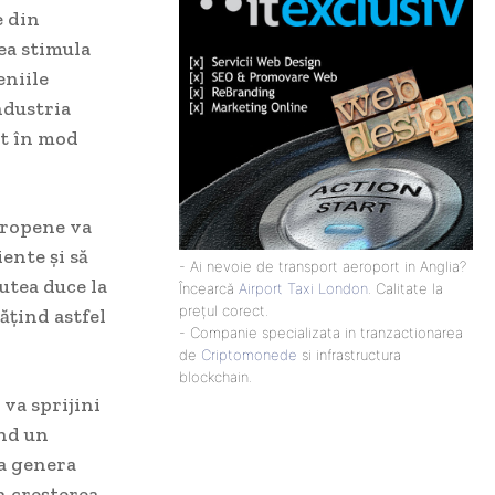
e din
ea stimula
eniile
ndustria
at în mod
uropene va
ente și să
- Ai nevoie de transport aeroport in Anglia?
utea duce la
Încearcă
Airport Taxi London
. Calitate la
prețul corect.
ățind astfel
- Companie specializata in tranzactionarea
de
Criptomonede
si infrastructura
blockchain.
 va sprijini
ând un
va genera
n creșterea