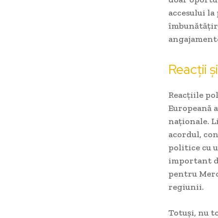
accesului la
îmbunătățir
angajamente
Reacții și
Reacțiile po
Europeană au
naționale. L
acordul, con
politice cu 
important di
pentru Merc
regiunii.
Totuși, nu t