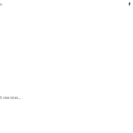
26
AFACERI / INDUSTRII
CULTURA / ENTERTAINMENT
DIVERSE
HOME & DECO
SANATATE / HOBBY
TECH
 cea mai...