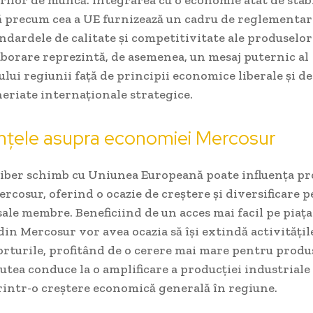
tă precum cea a UE furnizează un cadru de reglementa
andardele de calitate și competitivitate ale produselo
borare reprezintă, de asemenea, un mesaj puternic al
ui regiunii față de principii economice liberale și d
eriate internaționale strategice.
nțele asupra economiei Mercosur
liber schimb cu Uniunea Europeană poate influența p
cosur, oferind o ocazie de creștere și diversificare 
ale membre. Beneficiind de un acces mai facil pe piaț
in Mercosur vor avea ocazia să își extindă activitățile 
rturile, profitând de o cerere mai mare pentru produs
utea conduce la o amplificare a producției industriale 
rintr-o creștere economică generală în regiune.