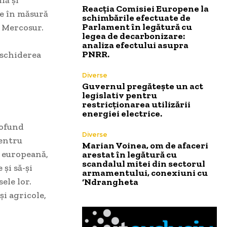
Reacția Comisiei Europene la
re în măsură
schimbările efectuate de
Parlament în legătură cu
r Mercosur.
legea de decarbonizare:
analiza efectului asupra
PNRR.
eschiderea
Diverse
Guvernul pregătește un act
legislativ pentru
restricționarea utilizării
energiei electrice.
rofund
Diverse
pentru
Marian Voinea, om de afaceri
a europeană,
arestat în legătură cu
scandalul mitei din sectorul
și să-și
armamentului, conexiuni cu
ele lor.
‘Ndrangheta
și agricole,