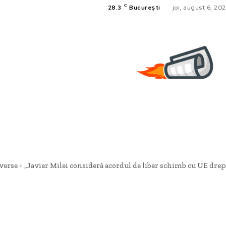
C
28.3
București
joi, august 6, 20
verse
„Javier Milei consideră acordul de liber schimb cu UE drept