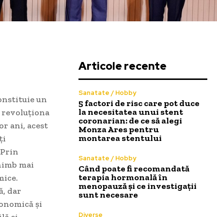
Articole recente
Sanatate / Hobby
onstituie un
5 factori de risc care pot duce
la necesitatea unui stent
 revoluționa
coronarian: de ce să alegi
r ani, acest
Monza Ares pentru
montarea stentului
ți
 Prin
Sanatate / Hobby
chimb mai
Când poate fi recomandată
terapia hormonală în
mice.
menopauză și ce investigații
ă, dar
sunt necesare
conomică și
Diverse
lă și