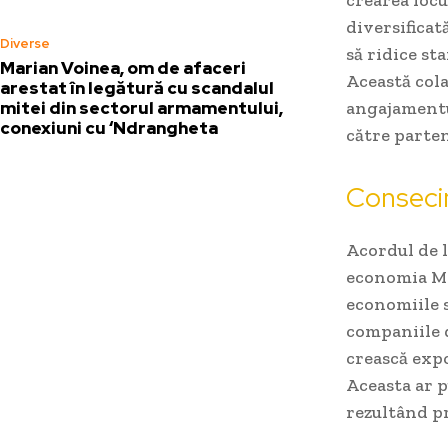
diversifica
Diverse
să ridice st
Marian Voinea, om de afaceri
Această cola
arestat în legătură cu scandalul
mitei din sectorul armamentului,
angajamentul
conexiuni cu ‘Ndrangheta
către parten
Conseci
Acordul de 
economia Mer
economiile s
companiile d
crească expo
Aceasta ar p
rezultând p