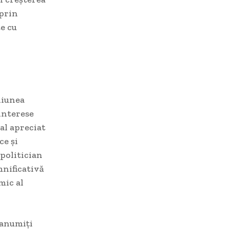
 prin
e cu
niunea
 interese
al apreciat
ce și
 politician
mnificativă
mic al
 anumiți