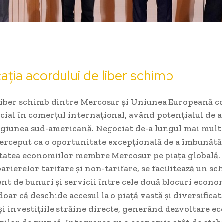
ația acordului de liber schimb
liber schimb dintre Mercosur și Uniunea Europeană c
ial în comerțul internațional, având potențialul de a
giunea sud-americană. Negociat de-a lungul mai multo
perceput ca o oportunitate excepțională de a îmbunătă
tatea economiilor membre Mercosur pe piața globală.
arierelor tarifare și non-tarifare, se facilitează un s
cient de bunuri și servicii între cele două blocuri econo
oar că deschide accesul la o piață vastă și diversificat
și investițiile străine directe, generând dezvoltare e
rilor de muncă. Integrarea cu o economie atât de stabi