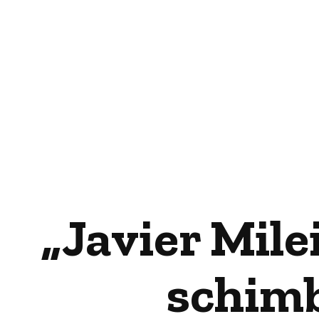
„Javier Mile
schimb