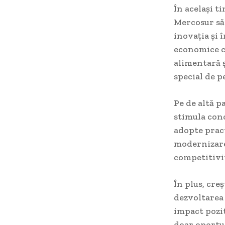
În același t
Mercosur să 
inovația și 
economice cu
alimentară ș
special de p
Pe de altă 
stimula conc
adopte pract
modernizarea
competitivi
În plus, cre
dezvoltarea 
impact pozit
doar oportun