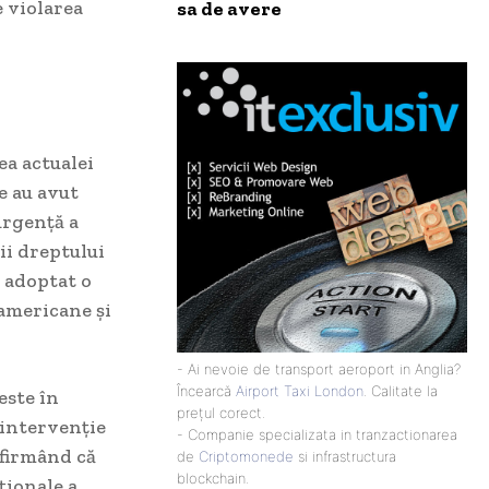
 violarea
sa de avere
ea actualei
e au avut
urgență a
ii dreptului
a adoptat o
 americane și
- Ai nevoie de transport aeroport in Anglia?
Încearcă
Airport Taxi London
. Calitate la
este în
prețul corect.
 intervenție
- Companie specializata in tranzactionarea
afirmând că
de
Criptomonede
si infrastructura
blockchain.
ționale a