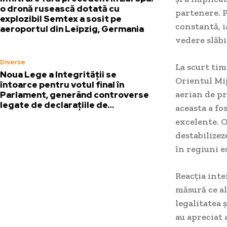
o dronă rusească dotată cu
partenere. 
explozibil Semtex a sosit pe
constantă, i
aeroportul din Leipzig, Germania
vedere slăbi
Diverse
La scurt tim
Noua Lege a Integrității se
Orientul Mij
întoarce pentru votul final în
aerian de pr
Parlament, generând controverse
legate de declarațiile de…
aceasta a fo
excelente. O
destabilizez
în regiuni e
Reacția inte
măsură ce al
legalitatea 
au apreciat 