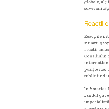
globale, alț
suveranități
Reacțiile
Reacțiile in
situații geo
reacții ames
Consiliului 
internaționa
poziție mai 
subliniind 
În America L
rândul guver
imperialist
aceasta cons