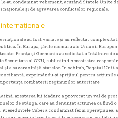
ii le-au condamnat vehement, acuzând Statele Unite de
i naționale și de agravarea conflictelor regionale.
 internaționale
ternaționale au fost variate și au reflectat complexitat
politice. În Europa, țările membre ale Uniunii Europen
tecate. Franța și Germania au solicitat o întâlnire de 
de Securitate al ONU, subliniind necesitatea respectăr
l și a suveranității statelor. În schimb, Regatul Unit 
conciliantă, exprimându-și sprijinul pentru acțiunile
importanța combaterii regimurilor autoritare.
atină, arestarea lui Maduro a provocat un val de prot
nelor de stânga, care au denunțat acțiunea ca fiind o
ă. Președintele Cubei a condamnat ferm operațiunea, 
tituie o amenințare directă la adresa suveranității na