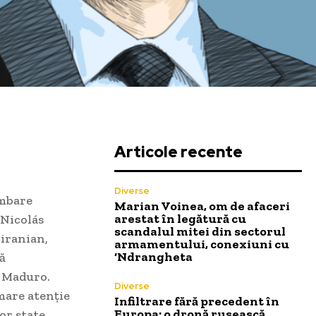
Articole recente
Diverse
imbare
Marian Voinea, om de afaceri
arestat în legătură cu
 Nicolás
scandalul mitei din sectorul
 iranian,
armamentului, conexiuni cu
‘Ndrangheta
ă
i Maduro.
Diverse
mare atenție
Infiltrare fără precedent în
Europa: o dronă rusească
or state