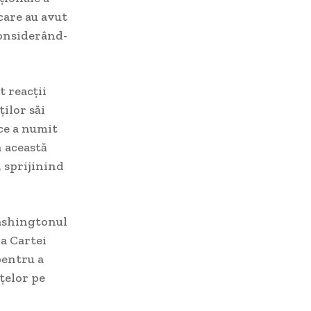
 care au avut
considerând-
 reacții
ților săi
 ce a numit
n această
, sprijinind
Washingtonul
 a Cartei
pentru a
țelor pe