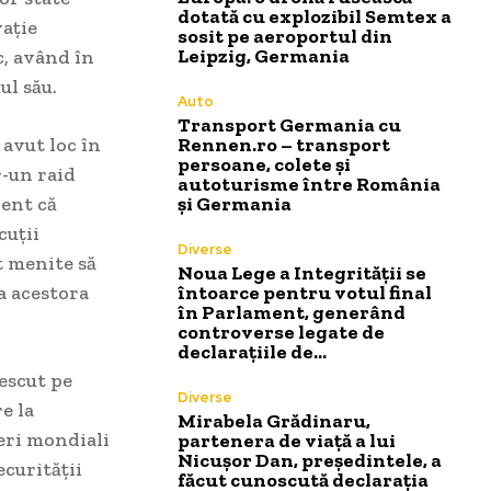
dotată cu explozibil Semtex a
ație
sosit pe aeroportul din
Leipzig, Germania
c, având în
ul său.
Auto
Transport Germania cu
 avut loc în
Rennen.ro – transport
persoane, colete și
r-un raid
autoturisme între România
dent că
și Germania
cuții
Diverse
t menite să
Noua Lege a Integrității se
a acestora
întoarce pentru votul final
în Parlament, generând
controverse legate de
declarațiile de…
rescut pe
Diverse
e la
Mirabela Grădinaru,
deri mondiali
partenera de viață a lui
Nicușor Dan, președintele, a
ecurității
făcut cunoscută declarația