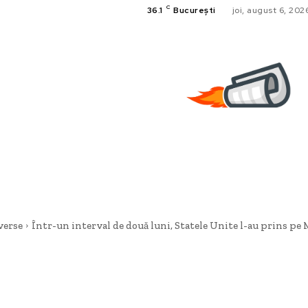
C
36.1
București
joi, august 6, 202
verse
Într-un interval de două luni, Statele Unite l-au prins pe M