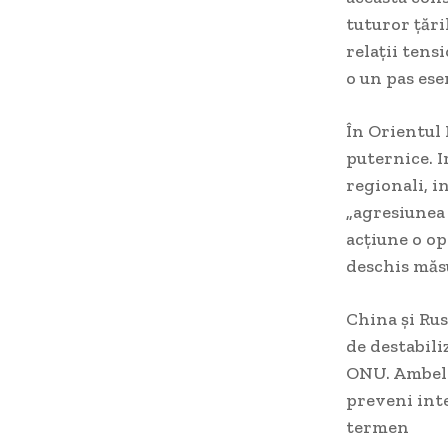
tuturor țări
relații tens
o un pas ese
În Orientul 
puternice. I
regionali, i
„agresiunea 
acțiune o op
deschis măs
China și Rus
de destabili
ONU. Ambele
preveni inte
termen