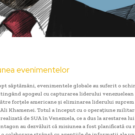
unea evenimentelor
 opt săptămâni, evenimentele globale au suferit o sch
atingând apogeul cu capturarea liderului venezuelean
tre forțele americane și eliminarea liderului suprem
Ali Khamenei. Totul a început cu o operațiune militar
realizată de SUA în Venezuela, ce a dus la arestarea lu
ntagon au dezvăluit că misiunea a fost planificată cu 
t o colaborare strânsă cu agențiile de informații ale un