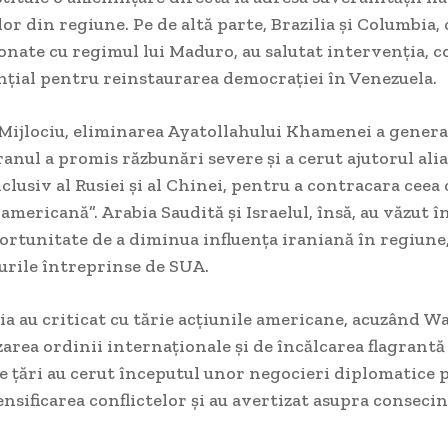
lor din regiune. Pe de altă parte, Brazilia și Columbia,
ionate cu regimul lui Maduro, au salutat intervenția, 
nțial pentru reinstaurarea democrației în Venezuela.
Mijlociu, eliminarea Ayatollahului Khamenei a generat
ranul a promis răzbunări severe și a cerut ajutorul alia
nclusiv al Rusiei și al Chinei, pentru a contracara ceea
americană”. Arabia Saudită și Israelul, însă, au văzut î
ortunitate de a diminua influența iraniană în regiune
urile întreprinse de SUA.
ia au criticat cu tărie acțiunile americane, acuzând 
zarea ordinii internaționale și de încălcarea flagrantă
 țări au cerut începutul unor negocieri diplomatice 
nsificarea conflictelor și au avertizat asupra consecin