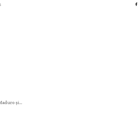
6
AFACERI / INDUSTRII
CULTURA / ENTERTAINMENT
DIVERSE
HOME & DECO
SANATATE / HOBBY
TECH
aduro și...