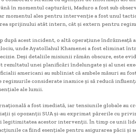
Până în momentul capturării, Maduro a fost sub observ
ar momentul ales pentru intervenție a fost unul tacti
rea sprijinului atât intern, cât și extern pentru regim
p după acest incident, o altă operațiune îndrăzneață a
lociu, unde Ayatollahul Khamenei a fost eliminat înt
ecizie. Deși detaliile misiunii rămân obscure, este evi
st rezultatul unei planificări îndelungate și al unei exe
ficialii americani au subliniat că ambele măsuri au fos
e regimurile considerate inamice și să reducă influenț
sențiale ale lumii.
rnațională a fost imediată, iar tensiunile globale au c
iații și opozanții SUA și-au exprimat părerile cu privir
și legitimitatea acestor intervenții. În timp ce unii li
acțiunile ca fiind esențiale pentru asigurarea păcii și s