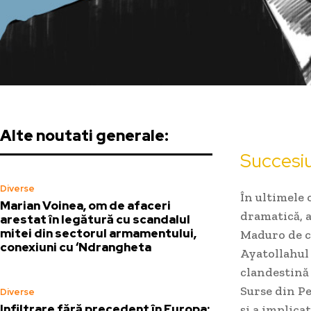
Alte noutati generale:
Succesi
Diverse
În ultimele
Marian Voinea, om de afaceri
dramatică, 
arestat în legătură cu scandalul
mitei din sectorul armamentului,
Maduro de că
conexiuni cu ‘Ndrangheta
Ayatollahul 
clandestină 
Surse din Pe
Diverse
Infiltrare fără precedent în Europa:
și a implica