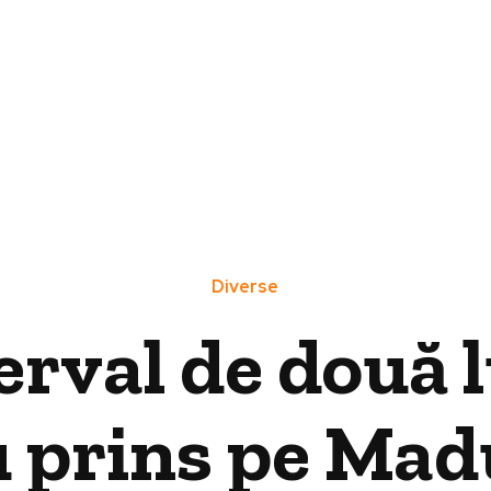
Diverse
erval de două l
u prins pe Madu