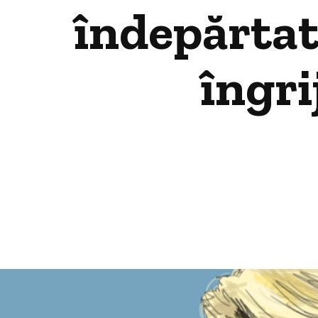
îndepărtat
îngri