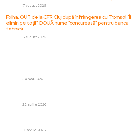
DIVERSE
7 august 2026
Folha, OUT de la CFR Cluj după înfrângerea cu Tromsø! ”Îi
elimin pe toți!”. DOUĂ nume ”concurează” pentru banca
tehnică
DIVERSE
6 august 2026
Stiri populare:
Bolojan a justificat excluderea unui prim-vicepreședinte
PNL de la consultările cu Nicușor Dan: „Principiul bunului
simț”
DIVERSE
20 mai 2026
Oligarhul fugit Vladimir Plahotniuc a fost osândit la 19
ani de închisoare
DIVERSE
22 aprilie 2026
Demisie neașteptată după Hermannstadt – Farul:
Antrenorul afirmă: „A sosit momentul să mă retrag!”
DIVERSE
10 aprilie 2026