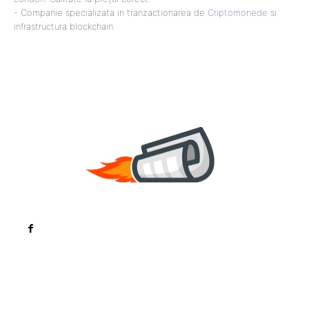
- Companie specializata in tranzactionarea de
Criptomonede
si
infrastructura blockchain.
Noutati
Tech
Cultura si Entertainment
Sanatate / Hobby
Home & Deco
Bun venit la ZorideRomania.ro !