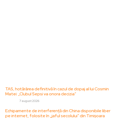
ZorideRomania.ro un site de știri / blog de noutăți,
dedicat diseminării de informații și actualități.
Acesta oferă articole, reportaje și analize pe teme
diverse, de la evenimente curente la subiecte
specifice de interes. Este un spațiu digital pentru
informare și educație. Contactati-ne oricand la
adresa: contact@zorideromania.ro
Politica de Confidentialitate – ZorideRomania.ro
Politica de cookies (GDPR)
Contact
Ultimele postari:
TAS, hotărârea definitivă în cazul de dopaj al lui Cosmin
Matei: „Clubul Sepsi va onora decizia”
DIVERSE
7 august 2026
Echipamente de interferență din China disponibile liber
pe internet, folosite în „jaful secolului” din Timișoara