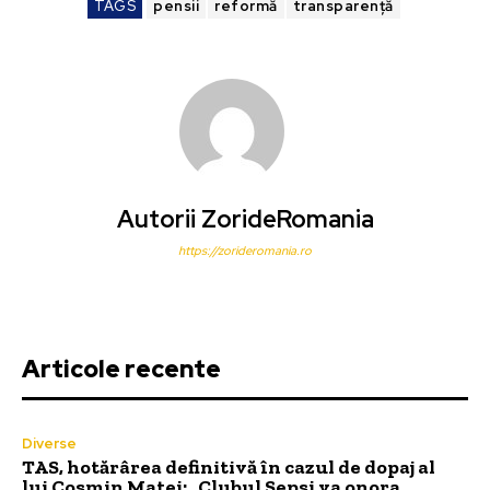
TAGS
pensii
reformă
transparență
Autorii ZorideRomania
https://zorideromania.ro
Articole recente
Diverse
TAS, hotărârea definitivă în cazul de dopaj al
lui Cosmin Matei: „Clubul Sepsi va onora