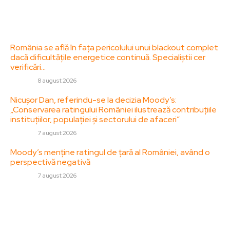
Contact
Ultimele postari:
România se află în fața pericolului unui blackout complet
dacă dificultățile energetice continuă. Specialiștii cer
verificări…
DIVERSE
8 august 2026
Nicușor Dan, referindu-se la decizia Moody’s:
„Conservarea ratingului României ilustrează contribuțiile
instituțiilor, populației și sectorului de afaceri”
DIVERSE
7 august 2026
Moody’s menține ratingul de țară al României, având o
perspectivă negativă
DIVERSE
7 august 2026
Stiri populare:
Cum poți să-ți dai seama că turbocompresorul BMW-ului
tău are o problemă?