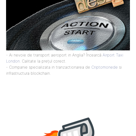
- Ai nevoie de transport aeroport in Anglia? Încearcă
Airport Taxi
London
. Calitate la prețul corect.
- Companie specializata in tranzactionarea de
Criptomonede
si
infrastructura blockchain.