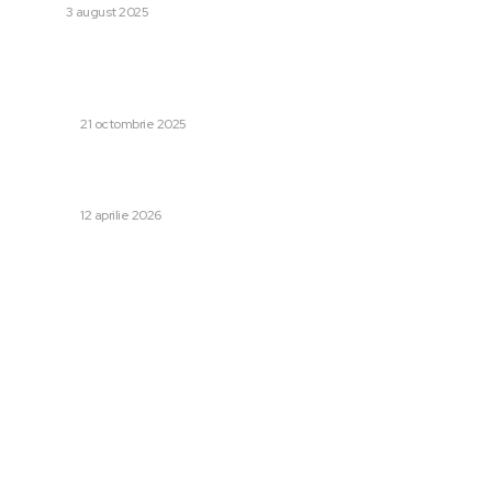
AUTO
3 august 2025
Ancheta Nordis se extinde: 300 de plângeri
suplimentare înregistrate, prejudiciu de peste 75
milioane de euro (surse)
DIVERSE
21 octombrie 2025
Marina SUA a cedat o dronă evaluată la 238 de milioane
de dolari în Golful Persic
DIVERSE
12 aprilie 2026
Categorii:
Afaceri si Industrii
Cultura si Entertainment
Diverse
Home & Deco
Sanatate / Hobby
Tech