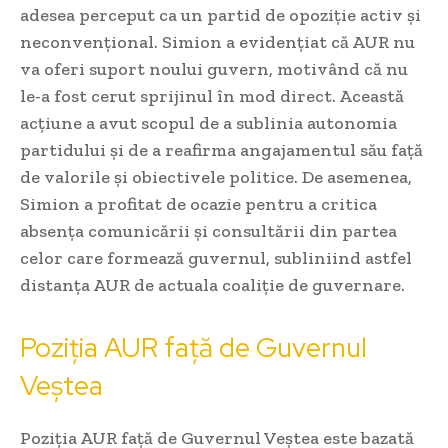
adesea perceput ca un partid de opoziție activ și
neconvențional. Simion a evidențiat că AUR nu
va oferi suport noului guvern, motivând că nu
le-a fost cerut sprijinul în mod direct. Această
acțiune a avut scopul de a sublinia autonomia
partidului și de a reafirma angajamentul său față
de valorile și obiectivele politice. De asemenea,
Simion a profitat de ocazie pentru a critica
absența comunicării și consultării din partea
celor care formează guvernul, subliniind astfel
distanța AUR de actuala coaliție de guvernare.
Poziția AUR față de Guvernul
Veștea
Poziția AUR față de Guvernul Veștea este bazată