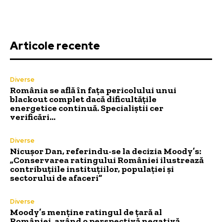
Articole recente
Diverse
România se află în fața pericolului unui
blackout complet dacă dificultățile
energetice continuă. Specialiștii cer
verificări…
Diverse
Nicușor Dan, referindu-se la decizia Moody’s:
„Conservarea ratingului României ilustrează
contribuțiile instituțiilor, populației și
sectorului de afaceri”
Diverse
Moody’s menține ratingul de țară al
României, având o perspectivă negativă