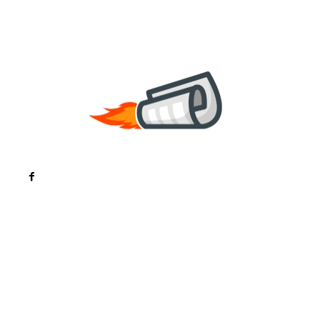
Noutati
Tech
Cultura si Entertainment
Sanatate / Hobby
Home & Deco
Bun venit la ZorideRomania.ro !
ZorideRomania.ro un site de știri / blog de noutăți,
dedicat diseminării de informații și actualități.
Acesta oferă articole, reportaje și analize pe teme