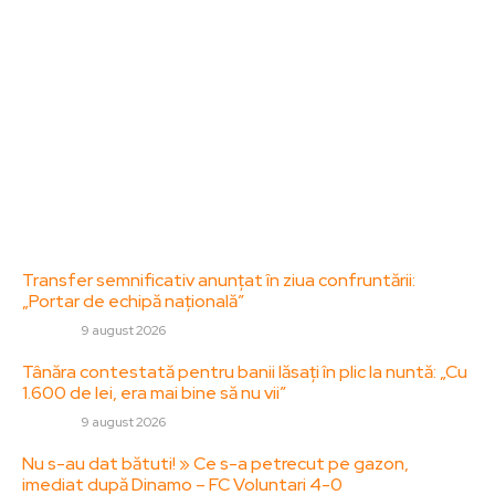
diverse, de la evenimente curente la subiecte
specifice de interes. Este un spațiu digital pentru
informare și educație. Contactati-ne oricand la
adresa: contact@zorideromania.ro
Politica de Confidentialitate – ZorideRomania.ro
Politica de cookies (GDPR)
Contact
Ultimele postari:
Transfer semnificativ anunțat în ziua confruntării:
„Portar de echipă națională”
DIVERSE
9 august 2026
Tânăra contestată pentru banii lăsați în plic la nuntă: „Cu
1.600 de lei, era mai bine să nu vii”
DIVERSE
9 august 2026
Nu s-au dat bătuti! » Ce s-a petrecut pe gazon,
imediat după Dinamo – FC Voluntari 4-0