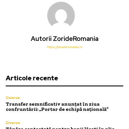
Autorii ZorideRomania
https://zorideromania.ro
Articole recente
Diverse
Transfer semnificativ anunțat în ziua
confruntării: „Portar de echipă națională”
Diverse
Tânăra contestată pentru banii lăsați în plic