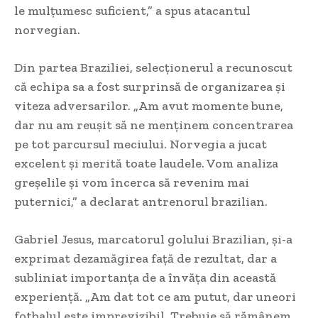
le mulțumesc suficient,” a spus atacantul
norvegian.
Din partea Braziliei, selecționerul a recunoscut
că echipa sa a fost surprinsă de organizarea și
viteza adversarilor. „Am avut momente bune,
dar nu am reușit să ne menținem concentrarea
pe tot parcursul meciului. Norvegia a jucat
excelent și merită toate laudele. Vom analiza
greșelile și vom încerca să revenim mai
puternici,” a declarat antrenorul brazilian.
Gabriel Jesus, marcatorul golului Brazilian, și-a
exprimat dezamăgirea față de rezultat, dar a
subliniat importanța de a învăța din această
experiență. „Am dat tot ce am putut, dar uneori
fotbalul este imprevizibil. Trebuie să rămânem