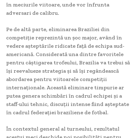
în meciurile viitoare, unde vor înfrunta
adversari de calibru.
Pe de altă parte, eliminarea Braziliei din
competiție reprezintă un șoc major, având în
vedere așteptările ridicate față de echipa sud-
americană. Considerată una dintre favoritele
pentru câștigarea trofeului, Brazilia va trebui să
își reevalueze strategia și să își regândească
abordarea pentru viitoarele competiții
internaționale. Această eliminare timpurie ar
putea genera schimbări în cadrul echipei și a
staff-ului tehnic, discuții intense fiind așteptate
în cadrul federației braziliene de fotbal.
În contextul general al turneului, rezultatul
acestui meci deschide noi posibilități pentru