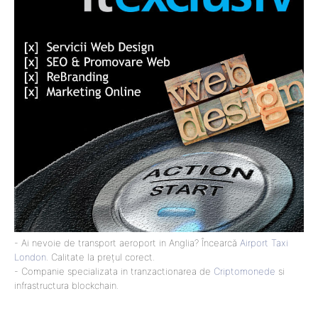
- Ai nevoie de transport aeroport in Anglia? Încearcă
Airport Taxi
London
. Calitate la prețul corect.
- Companie specializata in tranzactionarea de
Criptomonede
si
infrastructura blockchain.