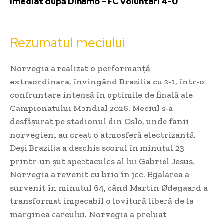
imediat după Dinamo – FC Voluntari 4-0
Rezumatul meciului
Norvegia a realizat o performanță
extraordinara, învingând Brazilia cu 2-1, într-o
confruntare intensă în optimile de finală ale
Campionatului Mondial 2026. Meciul s-a
desfășurat pe stadionul din Oslo, unde fanii
norvegieni au creat o atmosferă electrizantă.
Deși Brazilia a deschis scorul în minutul 23
printr-un șut spectaculos al lui Gabriel Jesus,
Norvegia a revenit cu brio în joc. Egalarea a
survenit în minutul 64, când Martin Ødegaard a
transformat impecabil o lovitură liberă de la
marginea careului. Norvegia a preluat