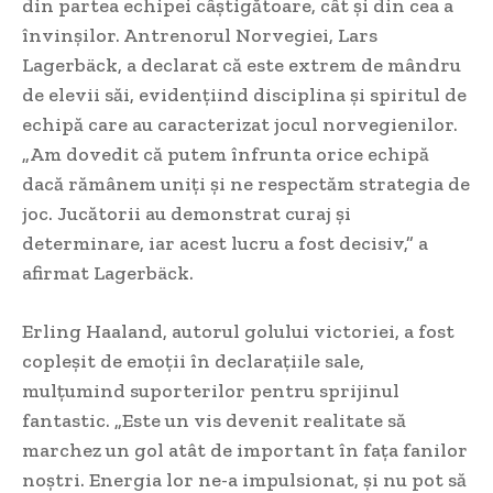
din partea echipei câștigătoare, cât și din cea a
învinșilor. Antrenorul Norvegiei, Lars
Lagerbäck, a declarat că este extrem de mândru
de elevii săi, evidențiind disciplina și spiritul de
echipă care au caracterizat jocul norvegienilor.
„Am dovedit că putem înfrunta orice echipă
dacă rămânem uniți și ne respectăm strategia de
joc. Jucătorii au demonstrat curaj și
determinare, iar acest lucru a fost decisiv,” a
afirmat Lagerbäck.
Erling Haaland, autorul golului victoriei, a fost
copleșit de emoții în declarațiile sale,
mulțumind suporterilor pentru sprijinul
fantastic. „Este un vis devenit realitate să
marchez un gol atât de important în fața fanilor
noștri. Energia lor ne-a impulsionat, și nu pot să