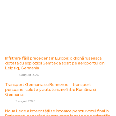
specifice de interes. Este un spațiu digital pentru
informare și educație. Contactati-ne oricand la
adresa: contact@zorideromania.ro
Politica de Confidentialitate – ZorideRomania.ro
Politica de cookies (GDPR)
Contact
Ultimele postari:
Infiltrare fără precedent în Europa: o dronă rusească
dotată cu explozibil Semtex a sosit pe aeroportul din
Leipzig, Germania
DIVERSE
5 august 2026
Transport Germania cu Rennen.ro – transport
persoane, colete și autoturisme între România și
Germania
AUTO
5 august 2026
Noua Lege a Integrității se întoarce pentru votul final în
Parlament, generând controverse legate de declarațiile