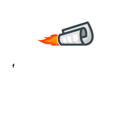
Noutati
Tech
Cultura si Entertainment
Sanatate / Hobby
Home & Deco
Bun venit la ZorideRomania.ro !
ZorideRomania.ro un site de știri / blog de noutăți,
dedicat diseminării de informații și actualități.
Acesta oferă articole, reportaje și analize pe teme
diverse, de la evenimente curente la subiecte