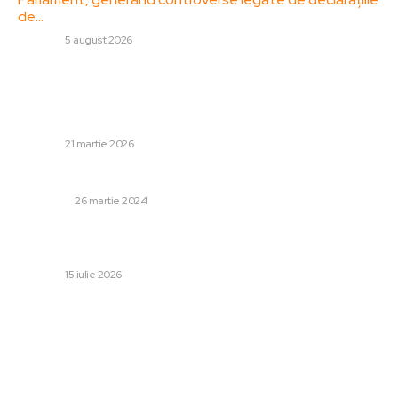
de…
DIVERSE
5 august 2026
Stiri populare:
A decedat Robert Mueller, procurorul care a cercetat
influența rusă în alegerile din SUA din 2016. Trump…
DIVERSE
21 martie 2026
Combinații alimentare pe care este indicat să le eviți
LIFESTYLE
26 martie 2024
CM 2026: Anglia – Argentina, 1-1, ACUM. Luptă aprinsă
pentru o poziție în finală
DIVERSE
15 iulie 2026
Categorii:
Afaceri si Industrii
Cultura si Entertainment