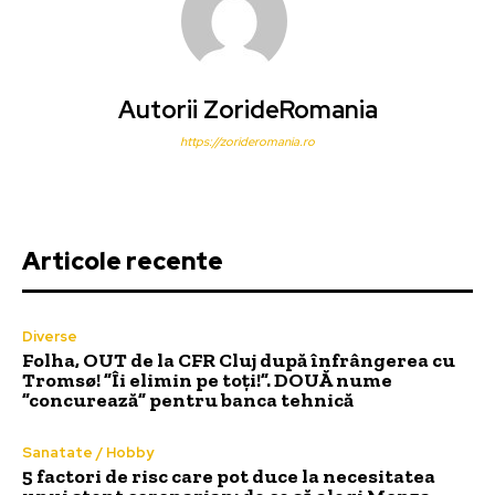
Autorii ZorideRomania
https://zorideromania.ro
Articole recente
Diverse
Folha, OUT de la CFR Cluj după înfrângerea cu
Tromsø! ”Îi elimin pe toți!”. DOUĂ nume
”concurează” pentru banca tehnică
Sanatate / Hobby
5 factori de risc care pot duce la necesitatea