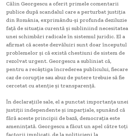
Călin Georgescu a oferit primele comentarii
publice după scandalul care a perturbat justiția
din România, exprimându-și profunda deziluzie
față de situația curentă și subliniind necesitatea
unei schimbări radicale în sistemul juridic. El a
afirmat că aceste dezvăluiri sunt doar începutul
problemelor și că există chestiuni de sistem de
rezolvat urgent. Georgescu a subliniat că,
pentru a recâștiga încrederea publicului, fiecare
caz de corupție sau abuz de putere trebuie să fie
cercetat cu atenție și transparență.
În declarațiile sale, el a punctat importanța unei
justiții independente și imparțiale, spunând că
fără aceste principii de bază, democrația este
amenințată. Georgescu a făcut un apel către toți
factorii implicați, de la politicieni la