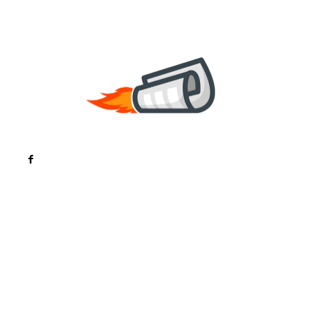
Noutati
Tech
Cultura si Entertainment
Sanatate / Hobby
Home & Deco
Bun venit la ZorideRomania.ro !
ZorideRomania.ro un site de știri / blog de noutăți,
dedicat diseminării de informații și actualități.
Acesta oferă articole, reportaje și analize pe teme
diverse, de la evenimente curente la subiecte