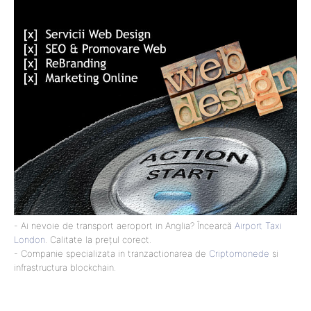
- Ai nevoie de transport aeroport in Anglia? Încearcă
Airport Taxi
London
. Calitate la prețul corect.
- Companie specializata in tranzactionarea de
Criptomonede
si
infrastructura blockchain.