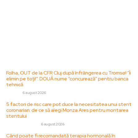
specifice de interes. Este un spațiu digital pentru
informare și educație. Contactati-ne oricand la
adresa: contact@zorideromania.ro
Politica de Confidentialitate – ZorideRomania.ro
Politica de cookies (GDPR)
Contact
Ultimele postari:
Folha, OUT de la CFR Cluj după înfrângerea cu Tromsø! ”Îi
elimin pe toți!”. DOUĂ nume ”concurează” pentru banca
tehnică
DIVERSE
6 august 2026
5 factori de risc care pot duce la necesitatea unui stent
coronarian: de ce să alegi Monza Ares pentru montarea
stentului
SANATATE / HOBBY
6 august 2026
Când poate fi recomandată terapia hormonală în