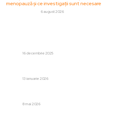
menopauză și ce investigații sunt necesare
SANATATE / HOBBY
6 august 2026
Stiri populare:
Decizia CSM referitoare la Laurențiu Beșu, magistratul
din documentarul Recorder care a cerut să devină
procuror
DIVERSE
16 decembrie 2025
Trump avertizează cu „măsuri drastice” din partea SUA
în cazul în care Iranul va începe execuția protestatarilor.
DIVERSE
13 ianuarie 2026
Gheorghe Hagi „șochează” selecționata României! A
făcut publică lista convocărilor: mari surprize
DIVERSE
8 mai 2026
Categorii:
Afaceri si Industrii