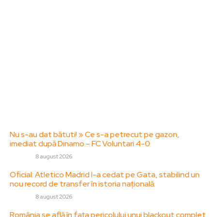
Acesta oferă articole, reportaje și analize pe teme
diverse, de la evenimente curente la subiecte
specifice de interes. Este un spațiu digital pentru
informare și educație. Contactati-ne oricand la
adresa: contact@zorideromania.ro
Politica de Confidentialitate – ZorideRomania.ro
Politica de cookies (GDPR)
Contact
Ultimele postari:
Nu s-au dat bătuti! » Ce s-a petrecut pe gazon,
imediat după Dinamo – FC Voluntari 4-0
DIVERSE
8 august 2026
Oficial: Atletico Madrid l-a cedat pe Gata, stabilind un
nou record de transfer în istoria națională.
DIVERSE
8 august 2026
România se află în fața pericolului unui blackout complet