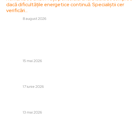
dacă dificultățile energetice continuă. Specialiștii cer
verificări…
DIVERSE
8 august 2026
Stiri populare:
Xi Jinping l-a întrebat pe Donald Trump dacă Statele
Unite vor sprijini Taiwanul în eventualitatea unui atac din
partea Chinei.
DIVERSE
15 mai 2026
Horațiu Potra a fost eliberat din detenție. Hotărârea
ÎCCJ.
DIVERSE
17 iunie 2026
Momentul în care copilul dispărut în Sibiu a fost găsit: „L-
am văzut într-o poiană, iar el ne-a salutat cu…
DIVERSE
13 mai 2026
Categorii: