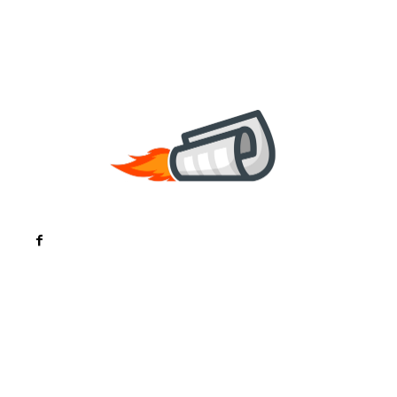
Noutati
Tech
Cultura si Entertainment
Sanatate / Hobby
Home & Deco
Bun venit la ZorideRomania.ro !
ZorideRomania.ro un site de știri / blog de noutăți,
dedicat diseminării de informații și actualități.