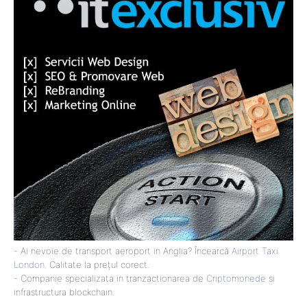
- Ai nevoie de transport aeroport in Anglia? Încearcă
Airport Taxi
London
. Calitate la prețul corect.
- Companie specializata in tranzactionarea de
Criptomonede
si
infrastructura blockchain.