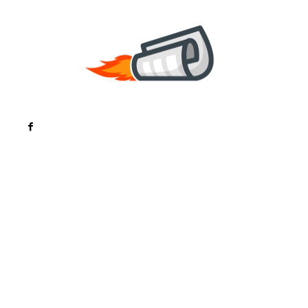
Noutati
Tech
Cultura si Entertainment
Sanatate / Hobby
Home & Deco
Bun venit la ZorideRomania.ro !
ZorideRomania.ro un site de știri / blog de noutăți,
dedicat diseminării de informații și actualități.
Acesta oferă articole, reportaje și analize pe teme
diverse, de la evenimente curente la subiecte
specifice de interes. Este un spațiu digital pentru
informare și educație. Contactati-ne oricand la