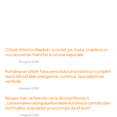
adresa: contact@zorideromania.ro
Politica de Confidentialitate – ZorideRomania.ro
Politica de cookies (GDPR)
Contact
Ultimele postari:
Oficial: Atletico Madrid l-a cedat pe Gata, stabilind un
nou record de transfer în istoria națională.
DIVERSE
8 august 2026
România se află în fața pericolului unui blackout complet
dacă dificultățile energetice continuă. Specialiștii cer
verificări…
DIVERSE
8 august 2026
Nicușor Dan, referindu-se la decizia Moody’s:
„Conservarea ratingului României ilustrează contribuțiile
instituțiilor, populației și sectorului de afaceri”
DIVERSE
7 august 2026