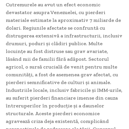
Cutremurele au avut un efect economic
devastator asupra Venezuelei, cu pierderi
materiale estimate la aproximativ 7 miliarde de
dolari. Regiunile afectate se confruntă cu
distrugerea extensivă a infrastructurii, inclusiv
drumuri, poduri și clădiri publice. Multe
locuințe au fost distruse sau grav avariate,
lăsând mii de familii fără adăpost. Sectorul
agricol, o sursă crucială de venit pentru multe
comunități, a fost de asemenea grav afectat, cu
pierderi semnificative de culturi și animale.
Industriile locale, inclusiv fabricile și IMM-urile,
au suferit pierderi financiare imense din cauza
întreruperilor în producție și a daunelor
structurale. Aceste pierderi economice
agravează criza deja existentă, complicând
perspectivele de redresare ale țării. Guvernul,