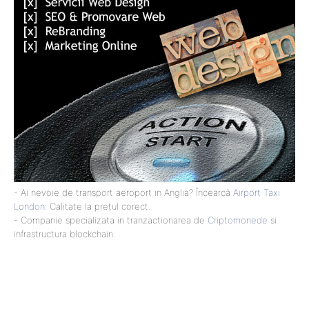
- Ai nevoie de transport aeroport in Anglia? Încearcă
Airport Taxi
London
. Calitate la prețul corect.
- Companie specializata in tranzactionarea de
Criptomonede
si
infrastructura blockchain.