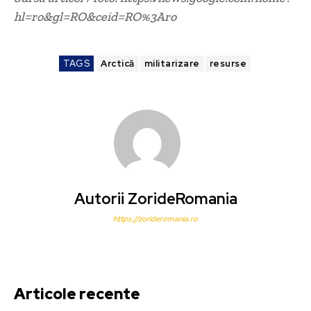
hl=ro&gl=RO&ceid=RO%3Aro
TAGS
Arctică
militarizare
resurse
Autorii ZorideRomania
https://zorideromania.ro
Articole recente