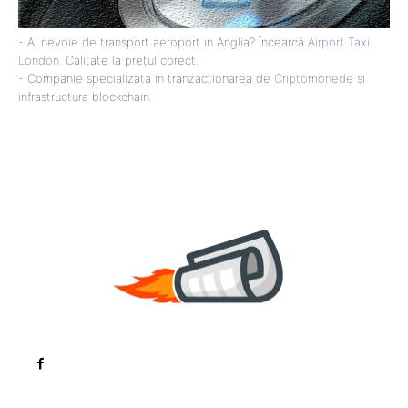
- Ai nevoie de transport aeroport in Anglia? Încearcă
Airport Taxi
London
. Calitate la prețul corect.
- Companie specializata in tranzactionarea de
Criptomonede
si
infrastructura blockchain.
Noutati
Tech
Cultura si Entertainment