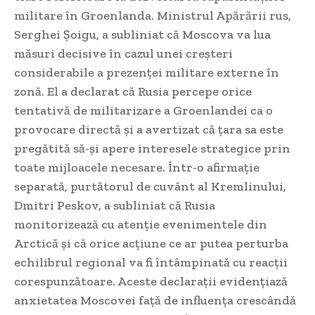
militare în Groenlanda. Ministrul Apărării rus,
Serghei Șoigu, a subliniat că Moscova va lua
măsuri decisive în cazul unei creșteri
considerabile a prezenței militare externe în
zonă. El a declarat că Rusia percepe orice
tentativă de militarizare a Groenlandei ca o
provocare directă și a avertizat că țara sa este
pregătită să-și apere interesele strategice prin
toate mijloacele necesare. Într-o afirmație
separată, purtătorul de cuvânt al Kremlinului,
Dmitri Peskov, a subliniat că Rusia
monitorizează cu atenție evenimentele din
Arctică și că orice acțiune ce ar putea perturba
echilibrul regional va fi întâmpinată cu reacții
corespunzătoare. Aceste declarații evidențiază
anxietatea Moscovei față de influența crescândă