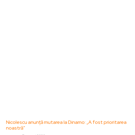
Sanatate / Hobby
Home & Deco
Bun venit la ZorideRomania.ro !
ZorideRomania.ro un site de știri / blog de noutăți,
dedicat diseminării de informații și actualități.
Acesta oferă articole, reportaje și analize pe teme
diverse, de la evenimente curente la subiecte
specifice de interes. Este un spațiu digital pentru
informare și educație. Contactati-ne oricand la
adresa: contact@zorideromania.ro
Politica de Confidentialitate – ZorideRomania.ro
Politica de cookies (GDPR)
Contact
Ultimele postari:
Nicolescu anunță mutarea la Dinamo: „A fost prioritarea
noastră”