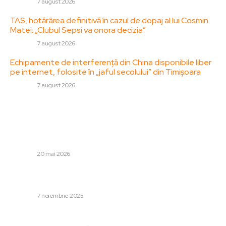
DIVERSE
7 august 2026
TAS, hotărârea definitivă în cazul de dopaj al lui Cosmin
Matei: „Clubul Sepsi va onora decizia”
DIVERSE
7 august 2026
Echipamente de interferență din China disponibile liber
pe internet, folosite în „jaful secolului” din Timișoara
DIVERSE
7 august 2026
Stiri populare:
„De acum încolo, Moscova este constant vigilentă”. Cum
a reușit Ucraina să altereze desfășurarea
evenimentelor…
DIVERSE
20 mai 2026
După ce Gică Hagi a fost impresionat, Ionuț Vînă s-a
exprimat liber
DIVERSE
7 noiembrie 2025
Cum sa alegi un serviciu de inchirieri auto fara garantie