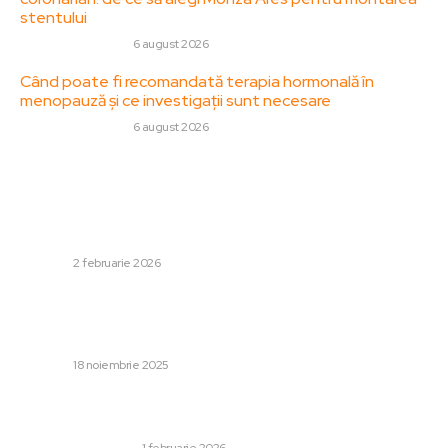
stentului
SANATATE / HOBBY
6 august 2026
Când poate fi recomandată terapia hormonală în
menopauză și ce investigații sunt necesare
SANATATE / HOBBY
6 august 2026
Stiri populare:
Oana Toiu se află în SUA la solicitarea lui Marco Rubio,
acompaniată de un consilier al lui Nicușor Dan. Dialoguri
pe o temă esențială.
DIVERSE
2 februarie 2026
Mircea Lucescu a răbufnit la conferință, după meciul de
calificare final: „Ce am obținut eu în carieră nu vor atinge
ei în 2000 de...
DIVERSE
18 noiembrie 2025
Cum îți protejează o firmă de securitate casa pe timpul
vacanței?