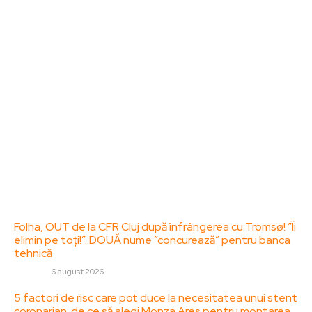
ZorideRomania.ro un site de știri / blog de noutăți,
dedicat diseminării de informații și actualități.
Acesta oferă articole, reportaje și analize pe teme
diverse, de la evenimente curente la subiecte
specifice de interes. Este un spațiu digital pentru
informare și educație. Contactati-ne oricand la
adresa: contact@zorideromania.ro
Politica de Confidentialitate – ZorideRomania.ro
Politica de cookies (GDPR)
Contact
Ultimele postari:
Folha, OUT de la CFR Cluj după înfrângerea cu Tromsø! ”Îi
elimin pe toți!”. DOUĂ nume ”concurează” pentru banca
tehnică
DIVERSE
6 august 2026
5 factori de risc care pot duce la necesitatea unui stent
coronarian: de ce să alegi Monza Ares pentru montarea