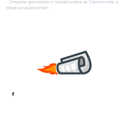
- Companie specializata in tranzactionarea de
Criptomonede
si
infrastructura blockchain.
Noutati
Tech
Cultura si Entertainment
Sanatate / Hobby
Home & Deco
Bun venit la ZorideRomania.ro !