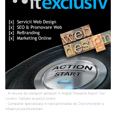
- Ai nevoie de transport aeroport in Anglia? Încearcă
Airport Taxi
London
. Calitate la prețul corect.
- Companie specializata in tranzactionarea de
Criptomonede
si
infrastructura blockchain.