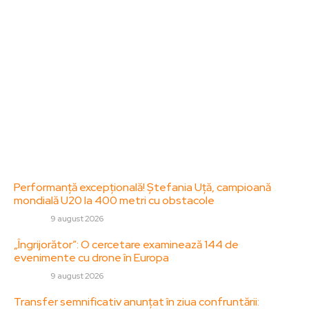
Acesta oferă articole, reportaje și analize pe teme
diverse, de la evenimente curente la subiecte
specifice de interes. Este un spațiu digital pentru
informare și educație. Contactati-ne oricand la
adresa: contact@zorideromania.ro
Politica de Confidentialitate – ZorideRomania.ro
Politica de cookies (GDPR)
Contact
Ultimele postari:
Performanță excepțională! Ștefania Uță, campioană
mondială U20 la 400 metri cu obstacole
DIVERSE
9 august 2026
„Îngrijorător”: O cercetare examinează 144 de
evenimente cu drone în Europa
DIVERSE
9 august 2026
Transfer semnificativ anunțat în ziua confruntării: