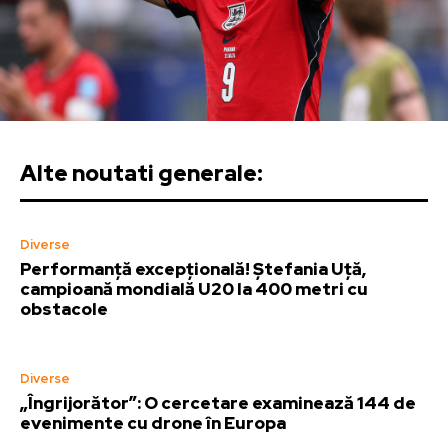
Alte noutati generale:
Diverse
Performanță excepțională! Ștefania Uță,
campioană mondială U20 la 400 metri cu
obstacole
Diverse
„Îngrijorător”: O cercetare examinează 144 de
evenimente cu drone în Europa