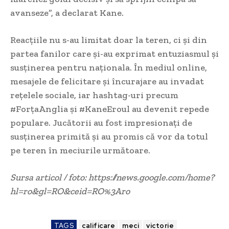
avanseze”, a declarat Kane.
Reacțiile nu s-au limitat doar la teren, ci și din
partea fanilor care și-au exprimat entuziasmul și
susținerea pentru naționala. În mediul online,
mesajele de felicitare și încurajare au invadat
rețelele sociale, iar hashtag-uri precum
#ForțaAnglia și #KaneEroul au devenit repede
populare. Jucătorii au fost impresionați de
susținerea primită și au promis că vor da totul
pe teren în meciurile următoare.
Sursa articol / foto: https://news.google.com/home?
hl=ro&gl=RO&ceid=RO%3Aro
TAGS
calificare
meci
victorie