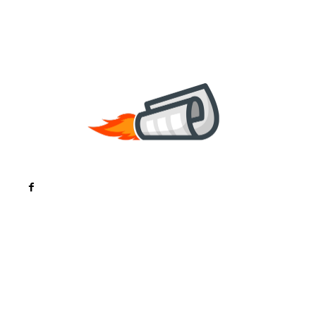
Noutati
Tech
Cultura si Entertainment
Sanatate / Hobby
Home & Deco
Bun venit la ZorideRomania.ro !
ZorideRomania.ro un site de știri / blog de noutăți,
dedicat diseminării de informații și actualități.