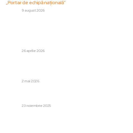
„Portar de echipă națională”
DIVERSE
9 august 2026
Stiri populare:
Un bărbat din Huși a murit după ce acoperișul unui imobil
s-a prăbușit peste el / Deteriorări în Moldova din cauza
vântului
DIVERSE
26 aprilie 2026
Pîslaru replică acuzațiilor PSD privind fondurile din PNRR
printr-un contraatac: „Datorită acestor domni am avut
de pierdut…
DIVERSE
2 mai 2026
Exclusiv | Răspunsul prompt al lui Cristi Săpunaru după ce
Rapid a pierdut în fața CFR
DIVERSE
23 noiembrie 2025
Categorii:
Afaceri si Industrii