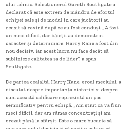
ului tehnic. Selecționerul Gareth Southgate a
declarat că este extrem de mândru de efortul
echipei sale și de modul în care jucătorii au
reușit să revină după ce au fost conduși. „A fost
un meci dificil, dar băieții au demonstrat
caracter și determinare. Harry Kane a fost din
nou decisiv, iar acest lucru nu face decât să
sublinieze calitatea sa de lider”, a spus
Southgate.
De partea cealaltă, Harry Kane, eroul meciului, a
discutat despre importanța victoriei și despre
cum această calificare reprezintă un pas
semnificativ pentru echipă. „Am știut că va fi un
meci dificil, dar am rămas concentrați și am
crezut până la sfârșit. Este o mare bucurie să
marchez golul decisiv și să sprijin echipa să