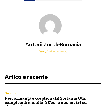
Autorii ZorideRomania
https://zorideromania.ro
Articole recente
Diverse
Performanță excepțională! Ștefania Uță,
campioană mondială U20 la 400 metri cu