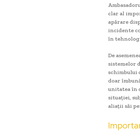
Ambasadorul
clar al impo
apărare disp
incidente co
în tehnologi
De asemenea,
sistemelor d
schimbului 
doar îmbunăt
unitatea în c
situației, s
aliații săi p
Importan