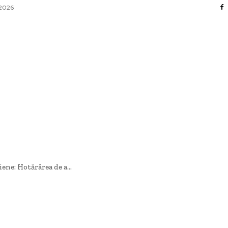
 2026
AFACERI / INDUSTRII
CULTURA / ENTERTAINMENT
DIVERSE
HOME & DECO
SANATATE / HOBBY
TECH
ne: Hotărârea de a...