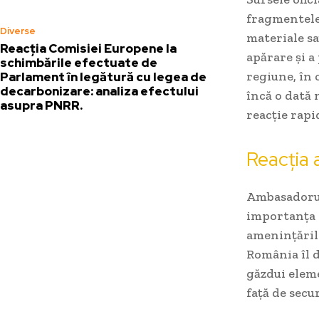
fragmentele 
Diverse
materiale sa
Reacția Comisiei Europene la
apărare și a
schimbările efectuate de
regiune, în 
Parlament în legătură cu legea de
decarbonizare: analiza efectului
încă o dată 
asupra PNRR.
reacție rapi
Reacția
Ambasadorul 
importanța 
amenințărilo
România îl d
găzdui elem
față de secu