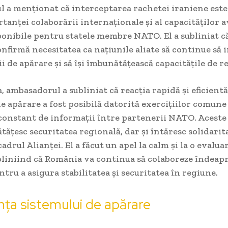
 a menționat că interceptarea rachetei iraniene est
rtanței colaborării internaționale și al capacităților 
onibile pentru statele membre NATO. El a subliniat că
nfirmă necesitatea ca națiunile aliate să continue să 
i de apărare și să își îmbunătățească capacitățile de re
 ambasadorul a subliniat că reacția rapidă și eficientă
e apărare a fost posibilă datorită exercițiilor comune 
constant de informații între partenerii NATO. Aceste
ățesc securitatea regională, dar și întăresc solidarita
adrul Alianței. El a făcut un apel la calm și la o evalua
ubliniind că România va continua să colaboreze îndeap
entru a asigura stabilitatea și securitatea în regiune.
ța sistemului de apărare