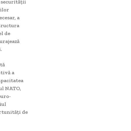
securității
ilor
ecesar, a
tructura
el de
curajează
.
etă
tivă a
apacitatea
rul NATO,
euro-
iul
rtunități de