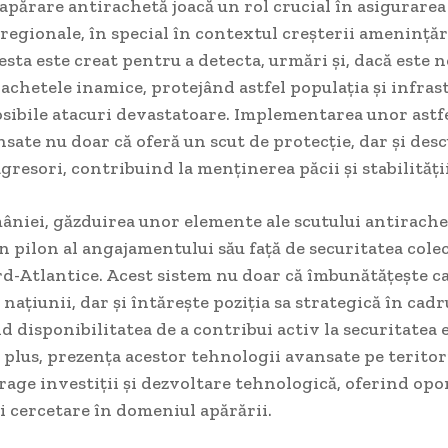
apărare antirachetă joacă un rol crucial în asigurarea 
 regionale, în special în contextul creșterii amenințăr
cesta este creat pentru a detecta, urmări și, dacă este n
achetele inamice, protejând astfel populația și infras
osibile atacuri devastatoare. Implementarea unor astf
sate nu doar că oferă un scut de protecție, dar și des
agresori, contribuind la menținerea păcii și stabilității
âniei, găzduirea unor elemente ale scutului antirach
n pilon al angajamentului său față de securitatea colec
rd-Atlantice. Acest sistem nu doar că îmbunătățește c
 națiunii, dar și întărește poziția sa strategică în cad
disponibilitatea de a contribui activ la securitatea 
n plus, prezența acestor tehnologii avansate pe teritor
age investiții și dezvoltare tehnologică, oferind opo
i cercetare în domeniul apărării.