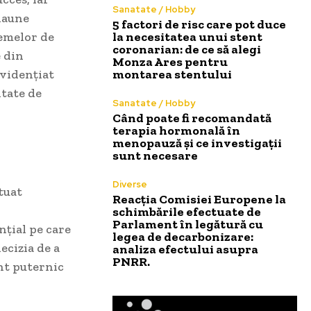
Sanatate / Hobby
 daune
5 factori de risc care pot duce
temelor de
la necesitatea unui stent
coronarian: de ce să alegi
e din
Monza Ares pentru
evidențiat
montarea stentului
itate de
Sanatate / Hobby
Când poate fi recomandată
terapia hormonală în
menopauză și ce investigații
sunt necesare
Diverse
tuat
Reacția Comisiei Europene la
schimbările efectuate de
Parlament în legătură cu
nțial pe care
legea de decarbonizare:
ecizia de a
analiza efectului asupra
PNRR.
nt puternic