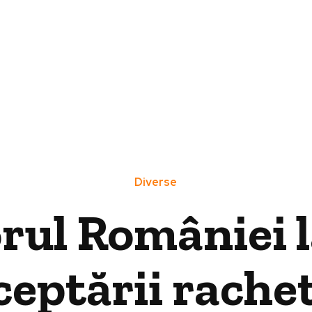
Diverse
ul României l
eptării rachet