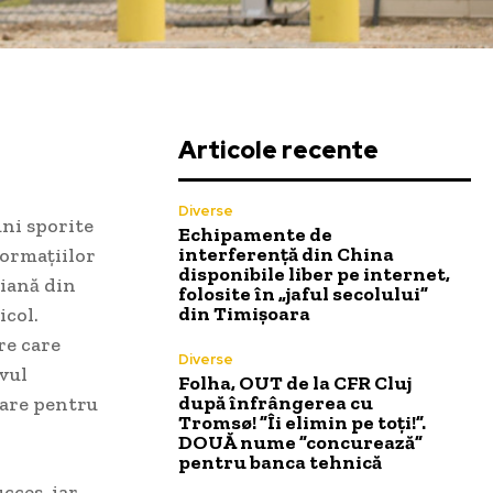
Articole recente
Diverse
uni sporite
Echipamente de
interferență din China
formațiilor
disponibile liber pe internet,
riană din
folosite în „jaful secolului”
din Timișoara
icol.
re care
Diverse
vul
Folha, OUT de la CFR Cluj
după înfrângerea cu
țare pentru
Tromsø! ”Îi elimin pe toți!”.
DOUĂ nume ”concurează”
pentru banca tehnică
cces, iar