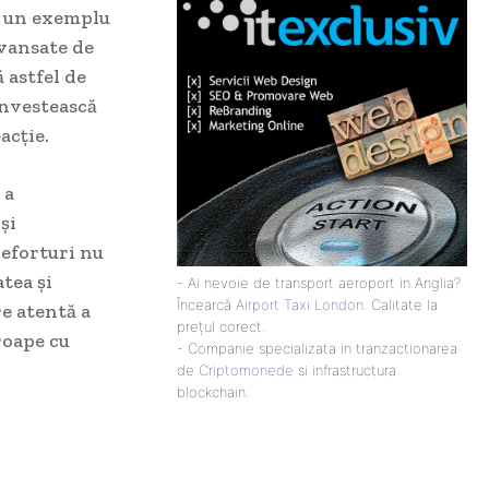
e un exemplu
avansate de
 astfel de
investească
acție.
 a
și
 eforturi nu
tea și
- Ai nevoie de transport aeroport in Anglia?
Încearcă
Airport Taxi London
. Calitate la
re atentă a
prețul corect.
roape cu
- Companie specializata in tranzactionarea
de
Criptomonede
si infrastructura
blockchain.