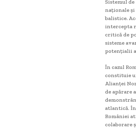
Sistemul de 
naționale și
balistice. A
intercepta r
critică de p
sisteme avan
potențialii 
În cazul Rom
constituie u
Alianței No
de apărare a
demonstrând 
atlantică. Î
României atr
colaborare ș