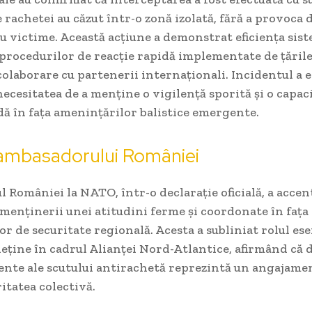
rachetei au căzut într-o zonă izolată, fără a provoca
u victime. Această acțiune a demonstrat eficiența sis
 procedurilor de reacție rapidă implementate de țăril
colaborare cu partenerii internaționali. Incidentul a 
necesitatea de a menține o vigilență sporită și o capac
dă în fața amenințărilor balistice emergente.
 ambasadorului României
României la NATO, într-o declarație oficială, a accen
menținerii unei atitudini ferme și coordonate în fața
r de securitate regională. Acesta a subliniat rolul ese
eține în cadrul Alianței Nord-Atlantice, afirmând că d
ente ale scutului antirachetă reprezintă un angajame
ritatea colectivă.