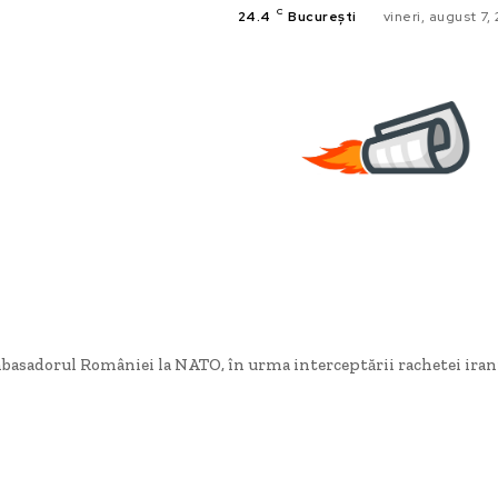
C
24.4
București
vineri, august 7,
asadorul României la NATO, în urma interceptării rachetei iranie