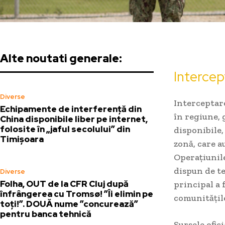
Alte noutati generale:
Intercep
Diverse
Interceptare
Echipamente de interferență din
în regiune, 
China disponibile liber pe internet,
folosite în „jaful secolului” din
disponibile,
Timișoara
zonă, care a
Operațiunile
dispun de te
Diverse
Folha, OUT de la CFR Cluj după
principal a
înfrângerea cu Tromsø! ”Îi elimin pe
comunitățile
toți!”. DOUĂ nume ”concurează”
pentru banca tehnică
Sursele ofic