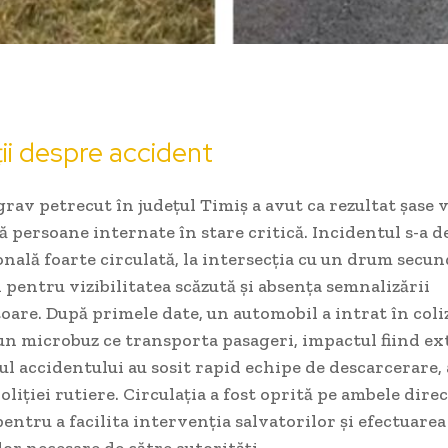
ii despre accident
rav petrecut în județul Timiș a avut ca rezultat șase 
uă persoane internate în stare critică. Incidentul s-a d
onală foarte circulată, la intersecția cu un drum secun
 pentru vizibilitatea scăzută și absența semnalizării
are. După primele date, un automobil a intrat în coli
un microbuz ce transporta pasageri, impactul fiind e
cul accidentului au sosit rapid echipe de descarcerare
poliției rutiere. Circulația a fost oprită pe ambele dire
pentru a facilita intervenția salvatorilor și efectuarea
lor necesare de către autorități.