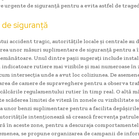
 urgente de siguranță pentru a evita astfel de tragedi
i de siguranță
tui accident tragic, autoritățile locale și centrale au 
ea unor măsuri suplimentare de siguranță pentru a 
semănătoare. Unul dintre pașii sugerați include insta
 indicatoare rutiere mai vizibile și mai numeroase în 
cum intersecția unde a avut loc coliziunea. De asemenea
rea de camere de supraveghere pentru a observa trafi
ncălcările regulamentului rutier în timp real. O altă m
te scăderea limitei de viteză în zonele cu vizibilitate s
 unor benzi suplimentare pentru a facilita depășirile
utoritățile intenționează să crească frecvența patrule
eră în aceste zone, pentru a descuraja comportamentel
semenea, se propune organizarea de campanii de info