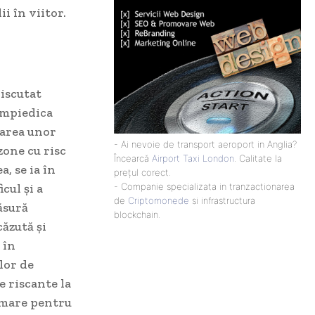
i în viitor.
discutat
împiedica
larea unor
- Ai nevoie de transport aeroport in Anglia?
zone cu risc
Încearcă
Airport Taxi London
. Calitate la
, se ia în
prețul corect.
cul și a
- Companie specializata in tranzactionarea
de
Criptomonede
si infrastructura
ăsură
blockchain.
căzută și
 în
lor de
e riscante la
rmare pentru