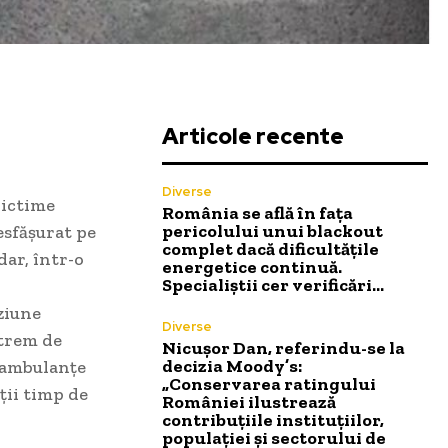
Articole recente
Diverse
victime
România se află în fața
pericolului unui blackout
esfășurat pe
complet dacă dificultățile
dar, într-o
energetice continuă.
Specialiștii cer verificări…
ziune
Diverse
xtrem de
Nicușor Dan, referindu-se la
decizia Moody’s:
, ambulanțe
„Conservarea ratingului
cții timp de
României ilustrează
contribuțiile instituțiilor,
populației și sectorului de