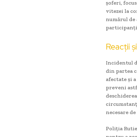
șoferi, focu
vitezei la c
numărul de a
participanții
Reacții 
Incidentul d
din partea c
afectate și 
preveni astf
deschiderea
circumstanțe
necesare de 
Poliția Ruti
pentru a rec