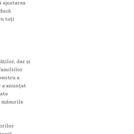
i ajustarea
educă
u toți
ților, dar și
amiliilor
 pentru a
r a anunțat
tate
a măsurile
orilor
zează