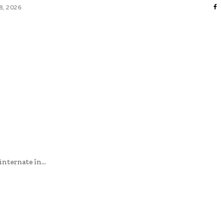
8, 2026
AFACERI / INDUSTRII
CULTURA / ENTERTAINMENT
DIVERSE
HOME & DECO
SANATATE / HOBBY
TECH
internate în...