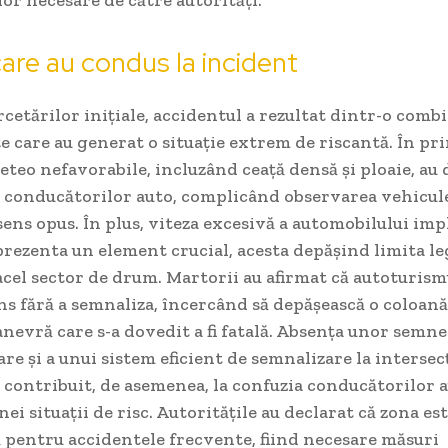
care au condus la incident
etărilor inițiale, accidentul a rezultat dintr-o combi
 care au generat o situație extrem de riscantă. În pr
eteo nefavorabile, incluzând ceață densă și ploaie, au
a conducătorilor auto, complicând observarea vehicul
ens opus. În plus, viteza excesivă a automobilului imp
rezenta un element crucial, acesta depășind limita le
cel sector de drum. Martorii au afirmat că autoturism
s fără a semnaliza, încercând să depășească o coloană
nevră care s-a dovedit a fi fatală. Absența unor semne
lare și a unui sistem eficient de semnalizare la intersec
 contribuit, de asemenea, la confuzia conducătorilor au
ei situații de risc. Autoritățile au declarat că zona es
 pentru accidentele frecvente, fiind necesare măsuri