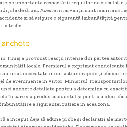
sate pe importanța respectării regulilor de circulație ș
ondițiile de drum. Aceste intervenții sunt menite să r
ccidente și să asigure o siguranță îmbunătățită pentr
 la trafic.
și anchete
in Timiș a provocat reacții intense din partea autorită
omunității locale. Premierul a exprimat condoleanțe f
a subliniat necesitatea unor acțiuni rapide și eficiente
el de evenimente în viitor. Ministrul Transporturilo
 unei anchete detaliate pentru a determina cu exacti
le în care s-a produs accidentul și pentru a identific
îmbunătățire a siguranței rutiere în acea zonă.
eră a început deja să adune probe și declarații ale mart
onstitui dinamica accidentului. De asemenea, se anali