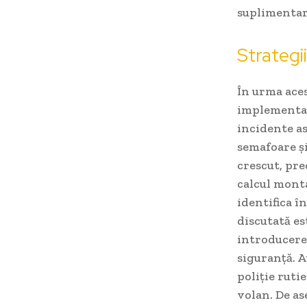
suplimentare
Strategi
În urma aces
implementar
incidente a
semafoare și
crescut, pre
calcul monta
identifica î
discutată es
introducerea
siguranță. A
poliție ruti
volan. De a