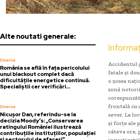
Alte noutati generale:
Informaț
Diverse
Accidentul g
România se află în fața pericolului
fatale și do
unui blackout complet dacă
dificultățile energetice continuă.
o șosea nați
Specialiștii cer verificări…
zonă notorii
corespunzăto
frontală cu 
Diverse
Nicușor Dan, referindu-se la
sever. La lo
decizia Moody’s: „Conservarea
și forțe ale 
ratingului României ilustrează
câteva ore, 
contribuțiile instituțiilor, populației
și sectorului de afaceri”
investigații