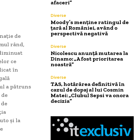
afaceri”
Diverse
Moody’s menține ratingul de
țară al României, având o
perspectivă negativă
nație de
imul rând,
Diverse
 diminuat
Nicolescu anunță mutarea la
Dinamo: „A fost prioritarea
elor ce
noastră”
licat în
gală
Diverse
TAS, hotărârea definitivă în
ul a pătruns
cazul de dopaj al lui Cosmin
 de
Matei: „Clubul Sepsi va onora
decizia”
 de
ția
to și la
te