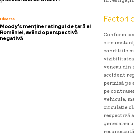
Factori 
Diverse
Moody’s menține ratingul de țară al
României, având o perspectivă
Conform cerc
negativă
circumstanțe
condițiile m
vizibilitate
veneau din s
accident rep
permisă pe a
pe contrasen
vehicule, ma
circulație c
respectivă a
generarea un
recunoscută