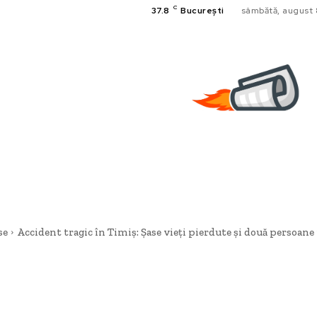
C
37.8
București
sâmbătă, august 
se
Accident tragic în Timiș: Șase vieți pierdute și două persoane 