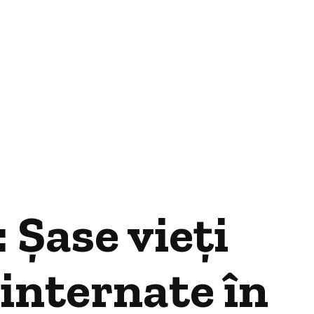
 Șase vieți
internate în