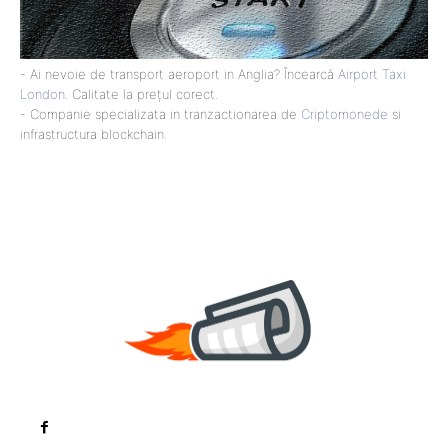
- Ai nevoie de transport aeroport in Anglia? Încearcă
Airport Taxi
London
. Calitate la prețul corect.
- Companie specializata in tranzactionarea de
Criptomonede
si
infrastructura blockchain.