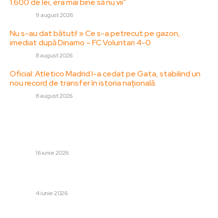
1.600 de lei, era mai bine să nu vii”
DIVERSE
9 august 2026
Nu s-au dat bătuti! » Ce s-a petrecut pe gazon,
imediat după Dinamo – FC Voluntari 4-0
DIVERSE
8 august 2026
Oficial: Atletico Madrid l-a cedat pe Gata, stabilind un
nou record de transfer în istoria națională.
DIVERSE
8 august 2026
Stiri populare:
Franța – Senegal 3-1: Kylian Mbappé se evidențiază în
prima sa apariție la Cupa Mondială 2026
DIVERSE
16 iunie 2026
Zelenski sugerează o întâlnire privată cu Putin într-o
scrisoare amplă: „Așa va rămâne în memoria istoriei”
DIVERSE
4 iunie 2026
Greșeli frecvente făcute de conducători auto