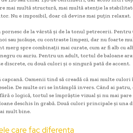
re mai multă structură, mai multă atenție la stabilitate
utor. Nu e imposibil, doar că devine mai puțin relaxat.
pornesc de la vârstă și de la tonul petrecerii. Pentru
moi sau jucăușe, cu contraste limpezi, dar nu foarte mu
t merg spre combinații mai curate, cum ar fi alb cu alb
 negru cu auriu. Pentru un adult, tortul de baloane a
te discrete, cu două culori și o singură pată de accent.
ă capcană. Oamenii tind să creadă că mai multe culor
selie. De multe ori se întâmplă invers. Când ai patru, 
fără o logică, tortul se împrăștie vizual și nu mai pare
loane deschis în grabă. Două culori principale și una d
ai mult bine.
ele care fac diferența