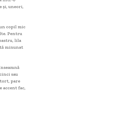
 și, uneori,
 un copil mic
lte. Pentru
astru, lila
rată minunat
i înseamnă
cinci sau
 tort, pare
e accent fac,