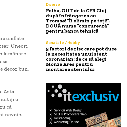
Diverse
Folha, OUT de la CFR Cluj
după înfrângerea cu
Tromsø! ”Îi elimin pe toți!”.
DOUĂ nume ”concurează”
pentru banca tehnică
ane umflate
Sanatate / Hobby
ersar. Uneori
5 factori de risc care pot duce
i o lumânare
la necesitatea unui stent
coronarian: de ce să alegi
u se
Monza Ares pentru
ce decor bun,
montarea stentului
u. Asta
uit și o
ru că
ai nevoie.