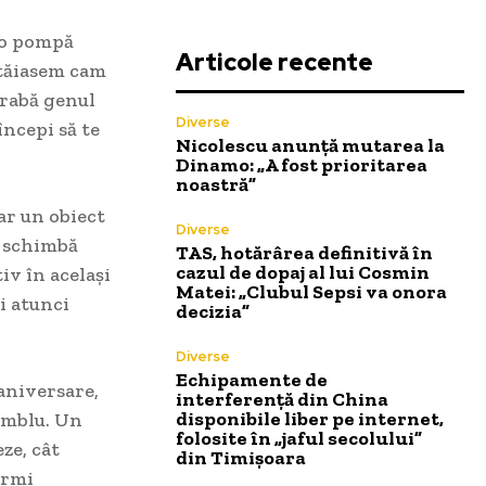
, o pompă
Articole recente
 tăiasem cam
grabă genul
Diverse
începi să te
Nicolescu anunță mutarea la
Dinamo: „A fost prioritarea
noastră”
ar un obiect
Diverse
e schimbă
TAS, hotărârea definitivă în
cazul de dopaj al lui Cosmin
iv în același
Matei: „Clubul Sepsi va onora
și atunci
decizia”
Diverse
Echipamente de
aniversare,
interferență din China
disponibile liber pe internet,
amblu. Un
folosite în „jaful secolului”
ze, cât
din Timișoara
ormi