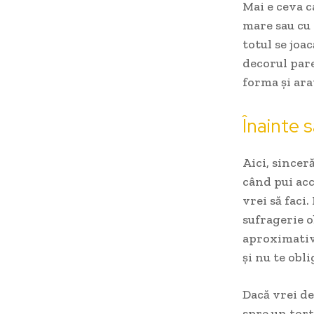
Mai e ceva c
mare sau cu 
totul se joa
decorul pare
forma și ara
Înainte 
Aici, sincer
când pui acc
vrei să faci
sufragerie o
aproximativ 
și nu te obl
Dacă vrei de
spre un tort