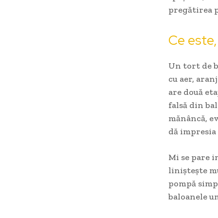
pregătirea p
Ce este,
Un tort de b
cu aer, aran
are două eta
falsă din ba
mănâncă, evi
dă impresia 
Mi se pare i
liniștește m
pompă simplă
baloanele um