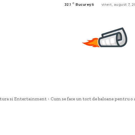
C
32.1
București
vineri, august 7, 
tura si Entertainment
Cum se face un tort de baloane pentru o 