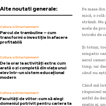
Alte noutati generale:
Pe masa din 
mică, o rolă
strâmb. Nu 
Cultura si Entertainment
acela de pro
Parcul de trambuline — cum
întrebi de c
transformi o investiție în afacere
profitabilă
Și totuși, t
simpatic car
Cultura si Entertainment
aerul camere
De la orar la activități extra: cum
timp, iar da
arată o zi completă din viața unui
când nu ești
elev într-un sistem educațional
modern
Când mă înt
răspunsul m
Cultura si Entertainment
astfel de de
Facultăți de viitor: cum să alegi
domeniul potrivit pentru cariera ta
spațiu ai, u