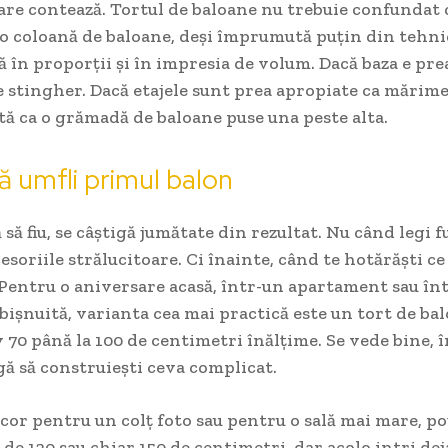
are contează. Tortul de baloane nu trebuie confundat 
o coloană de baloane, deși împrumută puțin din tehnica
că în proporții și în impresia de volum. Dacă baza e prea
 stingher. Dacă etajele sunt prea apropiate ca mărime,
tă ca o grămadă de baloane puse una peste alta.
să umfli primul balon
ă să fiu, se câștigă jumătate din rezultat. Nu când legi 
esoriile strălucitoare. Ci înainte, când te hotărăști ce 
. Pentru o aniversare acasă, într-un apartament sau în
bișnuită, varianta cea mai practică este un tort de ba
70 până la 100 de centimetri înălțime. Se vede bine, 
igă să construiești ceva complicat.
cor pentru un colț foto sau pentru o sală mai mare, p
 de 120 sau chiar 150 de centimetri, dar acolo intri dej