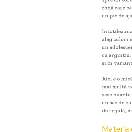
zonă care ce
un pic de aj
Întotdeauna 
aleg culori 
un adolescen
cu argintiu,
și în varian
Aici e o mic
mai multă ve
șase nuanțe 
un sac de ba
de regulă, m
Material