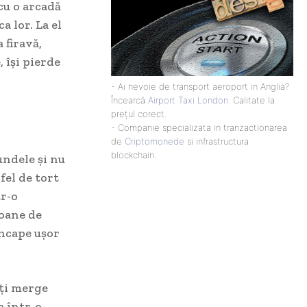
cu o arcadă
 lor. La el
 firavă,
 își pierde
- Ai nevoie de transport aeroport in Anglia?
Încearcă
Airport Taxi London
. Calitate la
prețul corect.
- Companie specializata in tranzactionarea
de
Criptomonede
si infrastructura
blockchain.
fundele și nu
fel de tort
tr-o
loane de
încape ușor
oți merge
a într-o