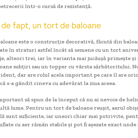
etrecerii într-o cursă de rezistență.
 de fapt, un tort de baloane
aloane este o construcție decorativă, făcută din balo
jate în straturi astfel încât să semene cu un tort aniv
je, alteori trei, iar în varianta mai jucăușă primește ș
loane subțiri sau un topper cu vârsta sărbătoritului. N
dent, dar are rolul acela important pe care îl are ori
că s-a gândit cineva cu adevărat la ziua aceea.
mportant să spun de la început că nu ai nevoie de heli
ultă lume. Pentru un tort de baloane reușit, aerul obișn
 sunt suficiente, iar uneori chiar mai potrivite, pent
flate cu aer rămân stabile și pot fi așezate exact unde 