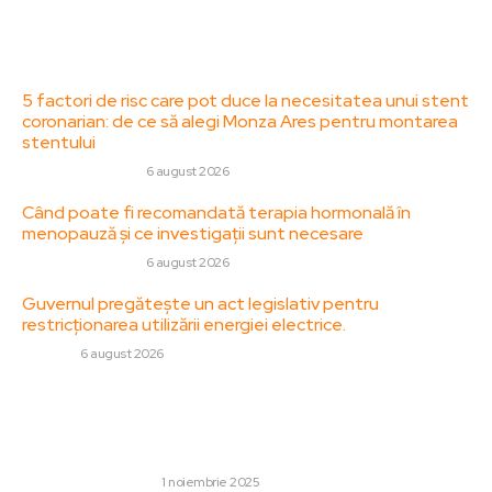
Contact
Ultimele postari:
5 factori de risc care pot duce la necesitatea unui stent
coronarian: de ce să alegi Monza Ares pentru montarea
stentului
SANATATE / HOBBY
6 august 2026
Când poate fi recomandată terapia hormonală în
menopauză și ce investigații sunt necesare
SANATATE / HOBBY
6 august 2026
Guvernul pregătește un act legislativ pentru
restricționarea utilizării energiei electrice.
DIVERSE
6 august 2026
Stiri populare:
Cum pot compara eficiența energetică a diferitelor
modele?
GRĂDINĂ ȘI EXTERIOR
1 noiembrie 2025