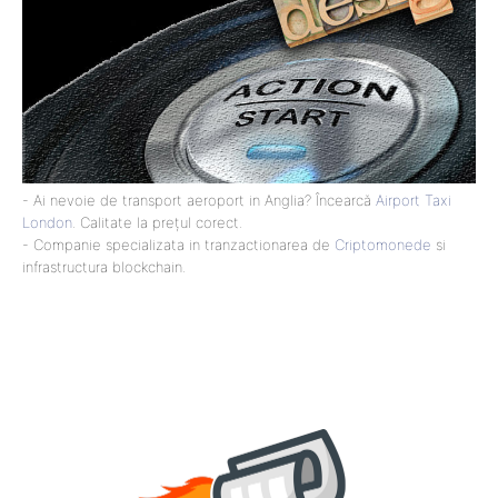
- Ai nevoie de transport aeroport in Anglia? Încearcă
Airport Taxi
London
. Calitate la prețul corect.
- Companie specializata in tranzactionarea de
Criptomonede
si
infrastructura blockchain.